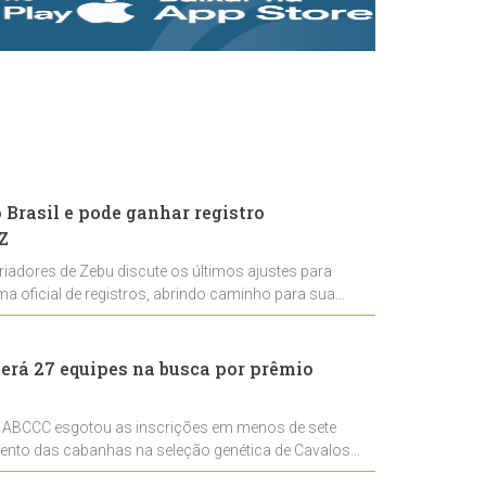
rastreabilidade e
rigor técnico para
impulsionar as
exportações
brasileiras
Brasil e pode ganhar registro
Z
riadores de Zebu discute os últimos ajustes para
ema oficial de registros, abrindo caminho para sua
nal
erá 27 equipes na busca por prêmio
 ABCCC esgotou as inscrições em menos de sete
mento das cabanhas na seleção genética de Cavalos