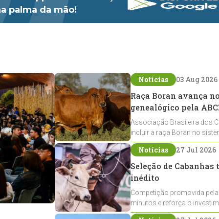
 na palma da mão!
Notícias
03 Aug 2026
Raça Boran avança no 
genealógico pela ABC
Associação Brasileira dos C
incluir a raça Boran no sist
expansão na pecuária nacio
Notícias
27 Jul 2026
Seleção de Cabanhas t
inédito
Competição promovida pela
minutos e reforça o investi
Crioulos voltados ao laço