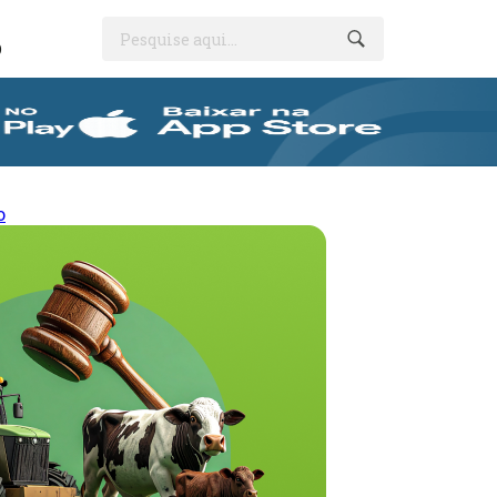
Pesquise aqui...
O
o