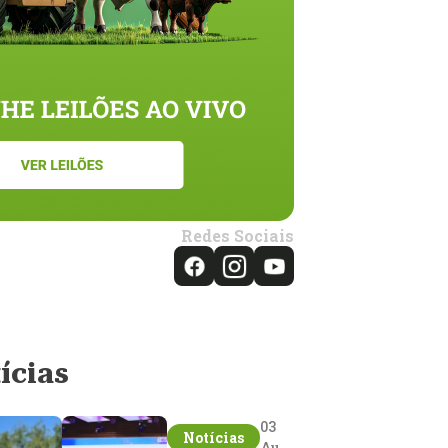
Redes Sociais
ícias
03
Notícias
Aug