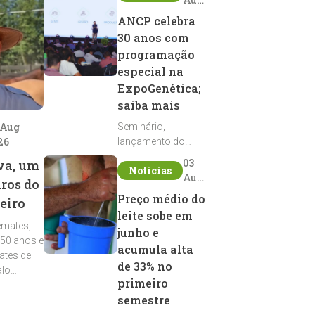
2026
ANCP celebra
30 anos com
programação
especial na
ExpoGenética;
saiba mais
 Aug
Seminário,
26
lançamento do
Sumário de Touros,
03
va, um
Notícias
debates, podcast,
Aug
iros do
desfile de
2026
Preço médio do
eiro
reprodutores e
leite sobe em
homenagens
emates,
integram a
junho e
 50 anos e
programação da
acumula alta
ates de
entidade durante a
de 33% no
alo
ExpoGenética 2026
primeiro
semestre