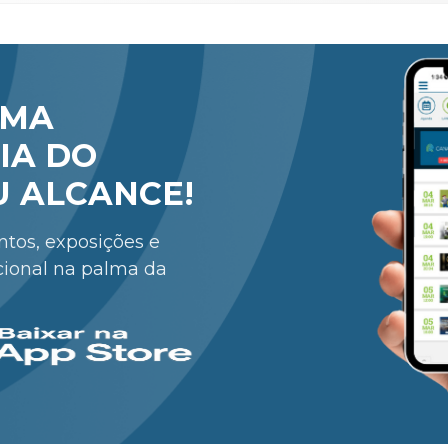
RMA
IA DO
U ALCANCE!
entos, exposições e
cional na palma da