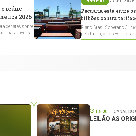
Notícias
27 Jul 2026
 e reúne
Pecuária está entre os
enética 2026
bilhões contra tarifaç
rá debates sobre
Plano Brasil Soberano 3 libe
ing para jovens
pelo tarifaço dos Estados Un
contemplados
13H00
CANAL DO
LEILÃO AS ORI