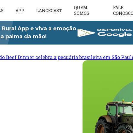
QUEM
FALE
AS
APP
LANCECAST
SOMOS
CONOSC
 Rural App e viva a emoção
 na palma da mão!
do Beef Dinner celebra a pecuária brasileira em São Paul