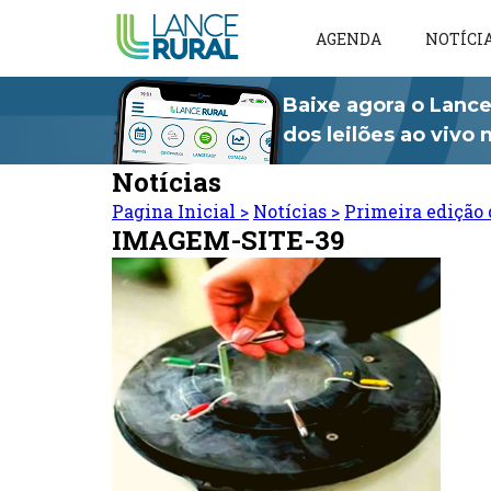
AGENDA
NOTÍCI
Baixe agora o Lance
dos leilões ao vivo
Notícias
Pagina Inicial
>
Notícias
>
Primeira edição 
IMAGEM-SITE-39