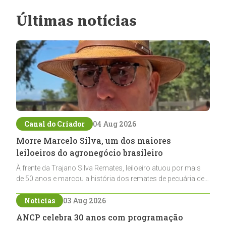
Últimas notícias
Canal do Criador
04 Aug 2026
Morre Marcelo Silva, um dos maiores
leiloeiros do agronegócio brasileiro
À frente da Trajano Silva Remates, leiloeiro atuou por mais
de 50 anos e marcou a história dos remates de pecuária de
corte e do cavalo crioulo
Notícias
03 Aug 2026
ANCP celebra 30 anos com programação