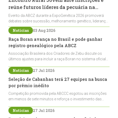
reúne futuros líderes da pecuária na
ExpoGenética 2026
Evento da ABCZ durante a ExpoGenética 2026 promoverá
debates sobre sucessão, melhoramento genético, liderança
e networking para jovens ligados à pecuária
Notícias
03 Aug 2026
Raça Boran avança no Brasil e pode ganhar
registro genealógico pela ABCZ
Associação Brasileira dos Criadores de Zebu discute os
últimos ajustes para incluir a raça Boran no sistema oficial
de registros, abrindo caminho para sua expansão na
pecuária nacional
Notícias
27 Jul 2026
Seleção de Cabanhas terá 27 equipes na busca
por prêmio inédito
Competição promovida pela ABCCC esgotou as inscrições
em menos de sete minutos e reforça o investimento das
cabanhas na seleção genética de Cavalos Crioulos voltados
ao laço
Notícias
27 Jul 2026