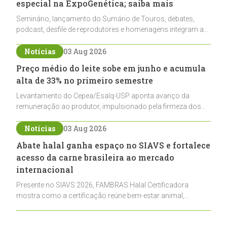
especial na ExpoGenética; saiba mais
Seminário, lançamento do Sumário de Touros, debates,
podcast, desfile de reprodutores e homenagens integram a
programação da entidade durante a ExpoGenética 2026
Notícias
03 Aug 2026
Preço médio do leite sobe em junho e acumula
alta de 33% no primeiro semestre
Levantamento do Cepea/Esalq-USP aponta avanço da
remuneração ao produtor, impulsionado pela firmeza dos
derivados e pela oferta limitada de leite cru
Notícias
03 Aug 2026
Abate halal ganha espaço no SIAVS e fortalece
acesso da carne brasileira ao mercado
internacional
Presente no SIAVS 2026, FAMBRAS Halal Certificadora
mostra como a certificação reúne bem-estar animal,
rastreabilidade e rigor técnico para impulsionar as
exportações brasileiras