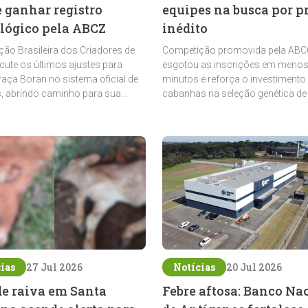
e ganhar registro
equipes na busca por p
lógico pela ABCZ
inédito
ão Brasileira dos Criadores de
Competição promovida pela AB
cute os últimos ajustes para
esgotou as inscrições em menos
 raça Boran no sistema oficial de
minutos e reforça o investimento
s, abrindo caminho para sua
cabanhas na seleção genética de
 na pecuária nacional
Crioulos voltados ao laço
ias
27 Jul 2026
Notícias
20 Jul 2026
de raiva em Santa
Febre aftosa: Banco Na