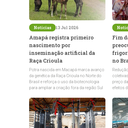
Notícias
13 Jul 2026
Notíc
Amapá registra primeiro
Fim d
nascimento por
preoc
inseminação artificial da
frigor
Raça Crioula
no Bra
Potra nascida em Macapá marca avanço
Redução 
da genética da Raça Crioula no Norte do
coletiva
Brasil e reforça o uso da biotecnologia
preço d
para ampliar a criação fora da região Sul
efeitos 
carne bo