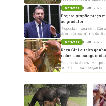
todo o Brasil
Notícias
13 Jul 2026
Projeto propõe preço mí
ao produtor
Proposta em análise na Câmar
definir o preço mínimo do litr
rural
Notícias
13 Jul 2026
Raça Gir Leiteiro ganh
reduz a consanguinida
Ferramenta desenvolvida pela
reduz riscos da endogamia e 
criadores da raça Gir Leiteiro