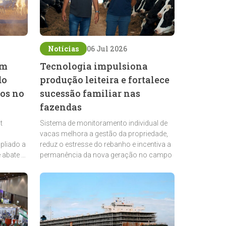
Notícias
06 Jul 2026
om
Tecnologia impulsiona
do
produção leiteira e fortalece
os no
sucessão familiar nas
fazendas
t
Sistema de monitoramento individual de
vacas melhora a gestão da propriedade,
pliado a
reduz o estresse do rebanho e incentiva a
 abate e
permanência da nova geração no campo
eficiente