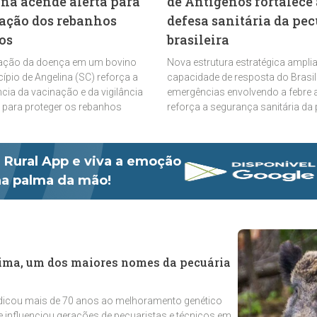
ina acende alerta para
de Antígenos fortalece 
ação dos rebanhos
defesa sanitária da pec
os
brasileira
ação da doença em um bovino
Nova estrutura estratégica amplia
ípio de Angelina (SC) reforça a
capacidade de resposta do Brasil
cia da vacinação e da vigilância
emergências envolvendo a febre 
a para proteger os rebanhos
reforça a segurança sanitária da
nacional
 Rural App e viva a emoção
 na palma da mão!
Lima, um dos maiores nomes da pecuária
dicou mais de 70 anos ao melhoramento genético
 influenciou gerações de pecuaristas e técnicos em