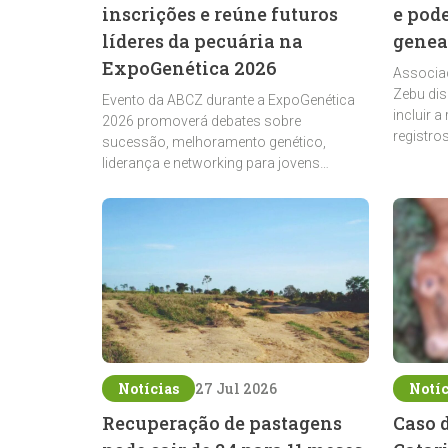
inscrições e reúne futuros
e pod
líderes da pecuária na
genea
ExpoGenética 2026
Associaç
Zebu dis
Evento da ABCZ durante a ExpoGenética
incluir a
2026 promoverá debates sobre
registro
sucessão, melhoramento genético,
expansão
liderança e networking para jovens
ligados à pecuária
Notícias
27 Jul 2026
Notíc
Recuperação de pastagens
Caso 