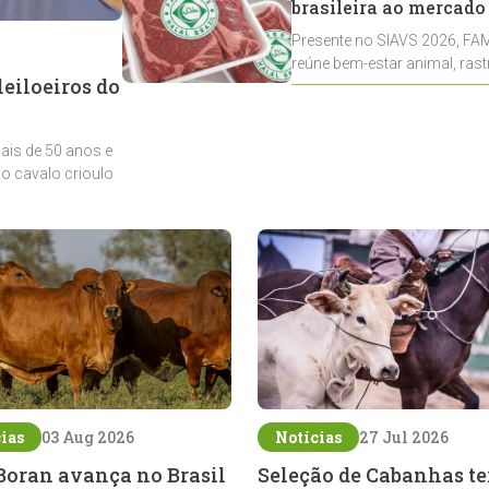
brasileira ao mercado
Presente no SIAVS 2026, FAM
reúne bem-estar animal, rast
eiloeiros do
exportações brasileiras
mais de 50 anos e
do cavalo crioulo
ias
03 Aug 2026
Notícias
27 Jul 2026
Boran avança no Brasil
Seleção de Cabanhas te