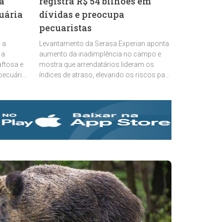
a
registra R$ 54 bilhões em
uária
dívidas e preocupa
pecuaristas
 a
Levantamento da Serasa Experian aponta
 a
aumento da inadimplência no campo e
aftosa e
mostra que arrendatários lideram os
 pecuária
índices de atraso, elevando os riscos para
proprietários rurais