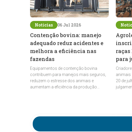
Notícias
06 Jul 2026
Notíc
Contenção bovina: manejo
Agrol
adequado reduz acidentes e
inscr
melhora a eficiência nas
raças
fazendas
para 
Equipamentos de contenção bovina
Criadore
contribuem para manejos mais seguros,
animais 
reduzem o estresse dos animais e
20 de ju
aumentam a eficiência da produção
julgamen
pecuária
pecuária