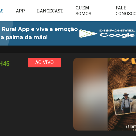
QUEM
FALE
AS
APP
LANCECAST
SOMOS
CONOSC
 Rural App e viva a emoção
 na palma da mão!
AO VIVO
H45