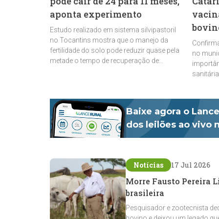
pode cair de 24 para 11 meses,
Catar
aponta experimento
vacin
bovin
Estudo realizado em sistema silvipastoril
no Tocantins mostra que o manejo da
Confirm
fertilidade do solo pode reduzir quase pela
no munic
metade o tempo de recuperação de
importân
pastagens degradadas e acelerar o
sanitári
retorno dos bovinos ao pastejo
Baixe agora o Lance
dos leilões ao vivo
Notícias
17 Jul 2026
Morre Fausto Pereira 
brasileira
Pesquisador e zootecnista de
bovino e deixou um legado que