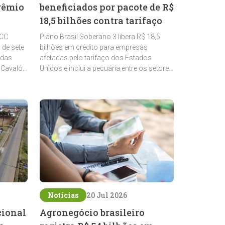
rêmio
beneficiados por pacote de R$
18,5 bilhões contra tarifaço
CCC
Plano Brasil Soberano 3 libera R$ 18,5
 de sete
bilhões em crédito para empresas
 das
afetadas pelo tarifaço dos Estados
 Cavalos
Unidos e inclui a pecuária entre os setores
estratégicos contemplados
Notícias
20 Jul 2026
cional
Agronegócio brasileiro