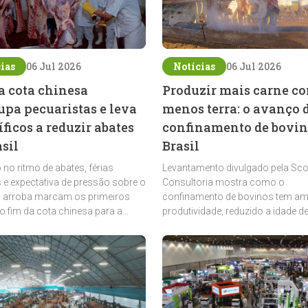
ias
06 Jul 2026
Notícias
06 Jul 2026
a cota chinesa
Produzir mais carne c
upa pecuaristas e leva
menos terra: o avanço 
íficos a reduzir abates
confinamento de bovin
sil
Brasil
no ritmo de abates, férias
Levantamento divulgado pela Sco
s e expectativa de pressão sobre o
Consultoria mostra como o
a arroba marcam os primeiros
confinamento de bovinos tem am
do fim da cota chinesa para a
produtividade, reduzido a idade de
vina brasileira
impulsionado uma pecuária mais 
e competitiva