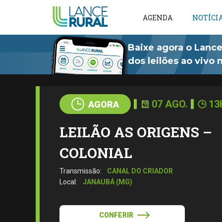
AGENDA
NOTÍCI
Baixe agora o Lance
dos leilões ao vivo
07 AGO.
13
AGORA
LEILÃO AS ORIGENS –
COLONIAL
Transmissão:
CANAL DO CRIADOR
Local:
JANAUBÁ (MG)
CONFERIR