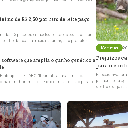
nimo de R$ 2,50 por litro de leite pago
a dos Deputados estabelece critérios técnicos para
o de leite e busca dar mais segurança ao produtor
Notícias
20
Prejuízos ca
a software que amplia o ganho genético e
para o cont
de
Espécie invasora
 Embrapa e pela ABCGIL simula acasalamentos,
pecuária e na agri
torna o melhoramento genético mais preciso para os
controle de javali