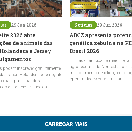
ias
29 Jun 2026
Notícias
29 Jun 2026
eite 2026 abre
ABCZ apresenta potenc
ições de animais das
genética zebuína na P
 Holandesa e Jersey
Brasil 2026
julgamentos
Entidade participa da maior feira
agropecuária do Nordeste com 
s podem inscrever gratuitamente
melhoramento genético, tecnolog
das raças Holandesa e Jersey até
oportunidades para ampliar a
lho para participar dos
rentabilidade da pecuária
tos da principal vitrine da
 leiteira da América Latina
CARREGAR MAIS