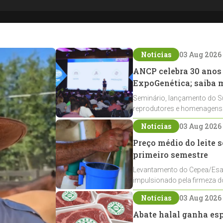
Notícias
03 Aug 2026
ANCP celebra 30 anos
ExpoGenética; saiba 
Seminário, lançamento do Su
reprodutores e homenagens 
ExpoGenética 2026
Notícias
03 Aug 2026
Preço médio do leite 
primeiro semestre
Levantamento do Cepea/Esa
impulsionado pela firmeza dos
Notícias
03 Aug 2026
Abate halal ganha esp