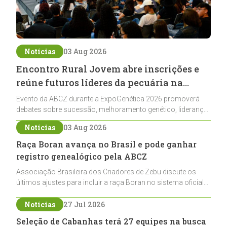
Notícias
03 Aug 2026
Encontro Rural Jovem abre inscrições e
reúne futuros líderes da pecuária na
ExpoGenética 2026
Evento da ABCZ durante a ExpoGenética 2026 promoverá
debates sobre sucessão, melhoramento genético, liderança
e networking para jovens ligados à pecuária
Notícias
03 Aug 2026
Raça Boran avança no Brasil e pode ganhar
registro genealógico pela ABCZ
Associação Brasileira dos Criadores de Zebu discute os
últimos ajustes para incluir a raça Boran no sistema oficial
de registros, abrindo caminho para sua expansão na
pecuária nacional
Notícias
27 Jul 2026
Seleção de Cabanhas terá 27 equipes na busca