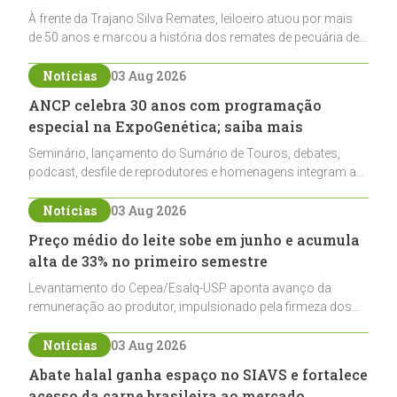
À frente da Trajano Silva Remates, leiloeiro atuou por mais
de 50 anos e marcou a história dos remates de pecuária de
corte e do cavalo crioulo
Notícias
03 Aug 2026
ANCP celebra 30 anos com programação
especial na ExpoGenética; saiba mais
Seminário, lançamento do Sumário de Touros, debates,
podcast, desfile de reprodutores e homenagens integram a
programação da entidade durante a ExpoGenética 2026
Notícias
03 Aug 2026
Preço médio do leite sobe em junho e acumula
alta de 33% no primeiro semestre
Levantamento do Cepea/Esalq-USP aponta avanço da
remuneração ao produtor, impulsionado pela firmeza dos
derivados e pela oferta limitada de leite cru
Notícias
03 Aug 2026
Abate halal ganha espaço no SIAVS e fortalece
acesso da carne brasileira ao mercado