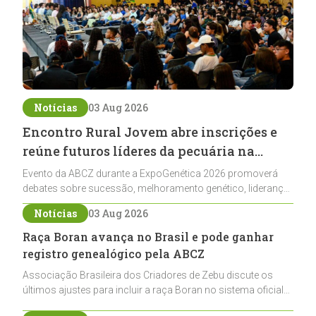
Notícias
03 Aug 2026
Encontro Rural Jovem abre inscrições e
reúne futuros líderes da pecuária na
ExpoGenética 2026
Evento da ABCZ durante a ExpoGenética 2026 promoverá
debates sobre sucessão, melhoramento genético, liderança
e networking para jovens ligados à pecuária
Notícias
03 Aug 2026
Raça Boran avança no Brasil e pode ganhar
registro genealógico pela ABCZ
Associação Brasileira dos Criadores de Zebu discute os
últimos ajustes para incluir a raça Boran no sistema oficial
de registros, abrindo caminho para sua expansão na