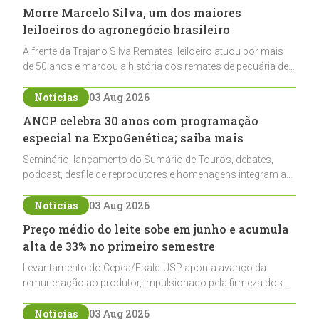
Morre Marcelo Silva, um dos maiores
leiloeiros do agronegócio brasileiro
À frente da Trajano Silva Remates, leiloeiro atuou por mais
de 50 anos e marcou a história dos remates de pecuária de
corte e do cavalo crioulo
Notícias
03 Aug 2026
ANCP celebra 30 anos com programação
especial na ExpoGenética; saiba mais
Seminário, lançamento do Sumário de Touros, debates,
podcast, desfile de reprodutores e homenagens integram a
programação da entidade durante a ExpoGenética 2026
Notícias
03 Aug 2026
Preço médio do leite sobe em junho e acumula
alta de 33% no primeiro semestre
Levantamento do Cepea/Esalq-USP aponta avanço da
remuneração ao produtor, impulsionado pela firmeza dos
derivados e pela oferta limitada de leite cru
Notícias
03 Aug 2026