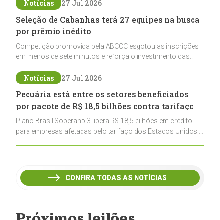
pecuária nacional
Notícias
27 Jul 2026
Seleção de Cabanhas terá 27 equipes na busca
por prêmio inédito
Competição promovida pela ABCCC esgotou as inscrições
em menos de sete minutos e reforça o investimento das
cabanhas na seleção genética de Cavalos Crioulos voltados
ao laço
Notícias
27 Jul 2026
Pecuária está entre os setores beneficiados
por pacote de R$ 18,5 bilhões contra tarifaço
Plano Brasil Soberano 3 libera R$ 18,5 bilhões em crédito
para empresas afetadas pelo tarifaço dos Estados Unidos e
inclui a pecuária entre os setores estratégicos
contemplados
CONFIRA TODAS AS NOTÍCIAS
Próximos leilões