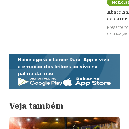
Notícia
Abate ha
da carne 
Presente no
certificação
impulsionar
Baixe agora o Lance Rural App e viva
a emoção dos leilões ao vivo na
palma da mão!
Veja também