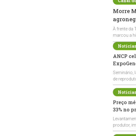
Canal d
Morre Ma
agronegó
À frente da 
marcou a hi
Notícia
ANCP cel
ExpoGené
Seminário, 
de reprodu
durante a E
Notícia
Preço méd
33% no p
Levantamen
produtor, i
de leite cru