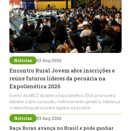
Notícias
03 Aug 2026
Encontro Rural Jovem abre inscrições e
reúne futuros líderes da pecuária na
ExpoGenética 2026
Evento da ABCZ durante a ExpoGenética 2026 promoverá
debates sobre sucessão, melhoramento genético, liderança
e networking para jovens ligados à pecuária
Notícias
03 Aug 2026
Raça Boran avança no Brasil e pode ganhar