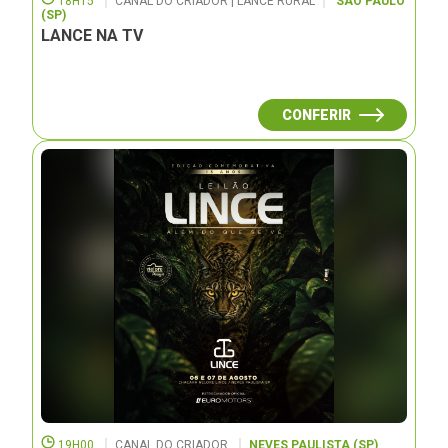
18H15
CANAL DO CRIADOR | LANCE RURAL
SÃO PAULO
(SP)
LANCE NA TV
CONFERIR
19H00
CANAL DO CRIADOR
NEVES PAULISTA (SP)