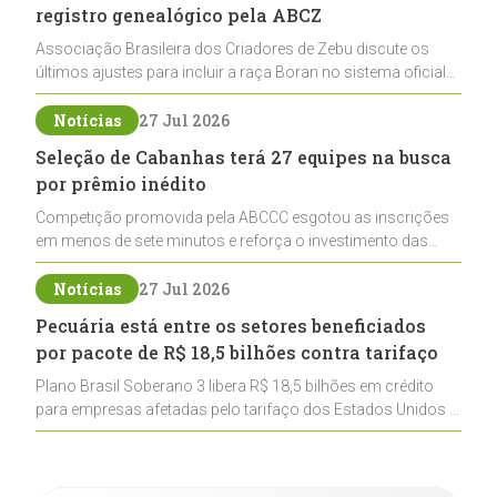
registro genealógico pela ABCZ
Associação Brasileira dos Criadores de Zebu discute os
últimos ajustes para incluir a raça Boran no sistema oficial
de registros, abrindo caminho para sua expansão na
pecuária nacional
Notícias
27 Jul 2026
Seleção de Cabanhas terá 27 equipes na busca
por prêmio inédito
Competição promovida pela ABCCC esgotou as inscrições
em menos de sete minutos e reforça o investimento das
cabanhas na seleção genética de Cavalos Crioulos voltados
ao laço
Notícias
27 Jul 2026
Pecuária está entre os setores beneficiados
por pacote de R$ 18,5 bilhões contra tarifaço
Plano Brasil Soberano 3 libera R$ 18,5 bilhões em crédito
para empresas afetadas pelo tarifaço dos Estados Unidos e
inclui a pecuária entre os setores estratégicos
contemplados