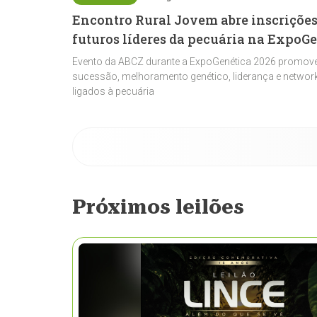
Encontro Rural Jovem abre inscrições
futuros líderes da pecuária na ExpoG
Evento da ABCZ durante a ExpoGenética 2026 promove
sucessão, melhoramento genético, liderança e network
ligados à pecuária
Próximos leilões