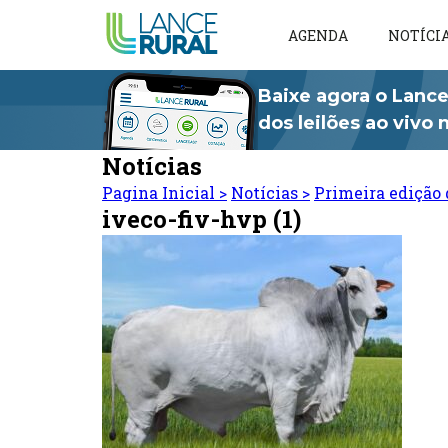
AGENDA
NOTÍCI
Baixe agora o Lance
dos leilões ao vivo
Notícias
Pagina Inicial
>
Notícias
>
Primeira edição 
iveco-fiv-hvp (1)