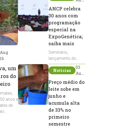
2026
ANCP celebra
30 anos com
programação
especial na
ExpoGenética;
saiba mais
 Aug
Seminário,
26
lançamento do
Sumário de Touros,
03
va, um
Notícias
debates, podcast,
Aug
iros do
desfile de
2026
Preço médio do
eiro
reprodutores e
leite sobe em
homenagens
emates,
integram a
junho e
 50 anos e
programação da
acumula alta
ates de
entidade durante a
de 33% no
alo
ExpoGenética 2026
primeiro
semestre