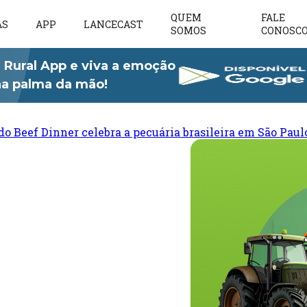
QUEM
FALE
AS
APP
LANCECAST
SOMOS
CONOSC
 Rural App e viva a emoção
 na palma da mão!
do Beef Dinner celebra a pecuária brasileira em São Paul