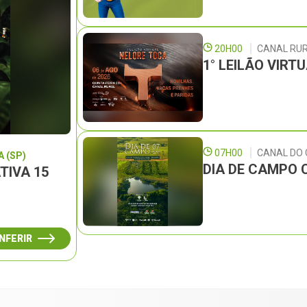
20H00
CANAL RU
1° LEILÃO VIRT
07H00
CANAL DO
 (SP)
DIA DE CAMPO 
TIVA 15
NFERIR