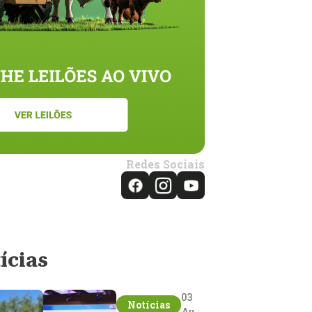
Redes Sociais
ícias
03
Notícias
Aug