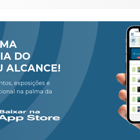
RMA
IA DO
U ALCANCE!
entos, exposições e
cional na palma da