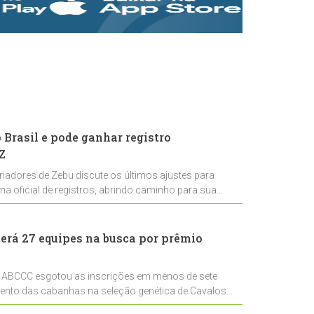
rastreabilidade e
rigor técnico para
impulsionar as
exportações
brasileiras
Brasil e pode ganhar registro
Z
riadores de Zebu discute os últimos ajustes para
ema oficial de registros, abrindo caminho para sua
nal
erá 27 equipes na busca por prêmio
 ABCCC esgotou as inscrições em menos de sete
mento das cabanhas na seleção genética de Cavalos