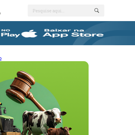
Pesquise aqui...
O
o