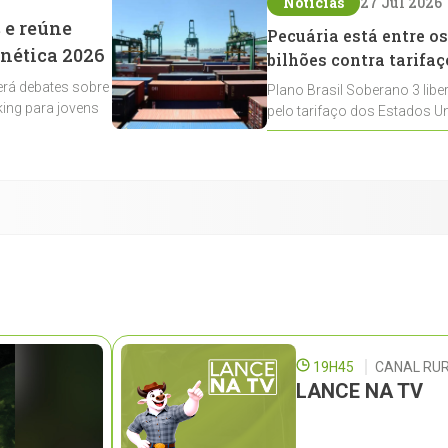
Notícias
27 Jul 2026
 e reúne
Pecuária está entre os
enética 2026
bilhões contra tarifaç
rá debates sobre
Plano Brasil Soberano 3 libe
ing para jovens
pelo tarifaço dos Estados Un
contemplados
19H45
CANAL RUR
LANCE NA TV