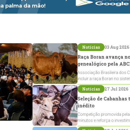
 na palma da mão!
Notícias
03 Aug 2026
Raça Boran avança no 
genealógico pela ABC
Associação Brasileira dos C
incluir a raça Boran no sist
expansão na pecuária nacio
Notícias
27 Jul 2026
Seleção de Cabanhas t
inédito
Competição promovida pela
minutos e reforça o investi
Crioulos voltados ao laço