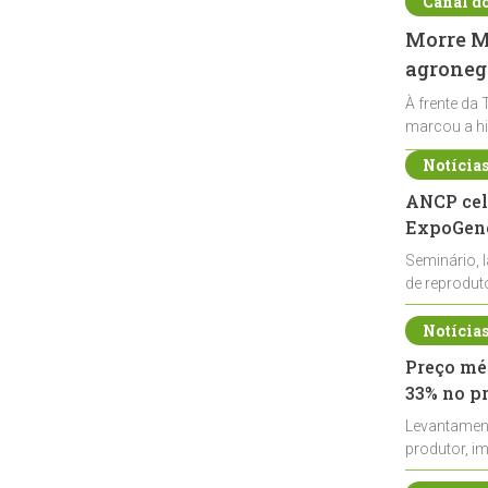
Canal d
Morre Ma
agronegó
À frente da 
marcou a hi
Notícia
ANCP cel
ExpoGené
Seminário, 
de reprodu
durante a E
Notícia
Preço méd
33% no p
Levantamen
produtor, i
de leite cru