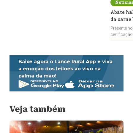
Notícia
Abate ha
da carne 
Presente no
certificação
impulsionar
Baixe agora o Lance Rural App e viva
a emoção dos leilões ao vivo na
palma da mão!
Veja também