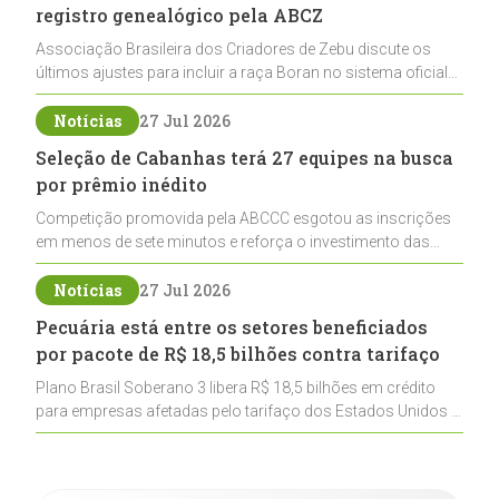
registro genealógico pela ABCZ
Associação Brasileira dos Criadores de Zebu discute os
últimos ajustes para incluir a raça Boran no sistema oficial
de registros, abrindo caminho para sua expansão na
pecuária nacional
Notícias
27 Jul 2026
Seleção de Cabanhas terá 27 equipes na busca
por prêmio inédito
Competição promovida pela ABCCC esgotou as inscrições
em menos de sete minutos e reforça o investimento das
cabanhas na seleção genética de Cavalos Crioulos voltados
ao laço
Notícias
27 Jul 2026
Pecuária está entre os setores beneficiados
por pacote de R$ 18,5 bilhões contra tarifaço
Plano Brasil Soberano 3 libera R$ 18,5 bilhões em crédito
para empresas afetadas pelo tarifaço dos Estados Unidos e
inclui a pecuária entre os setores estratégicos
contemplados