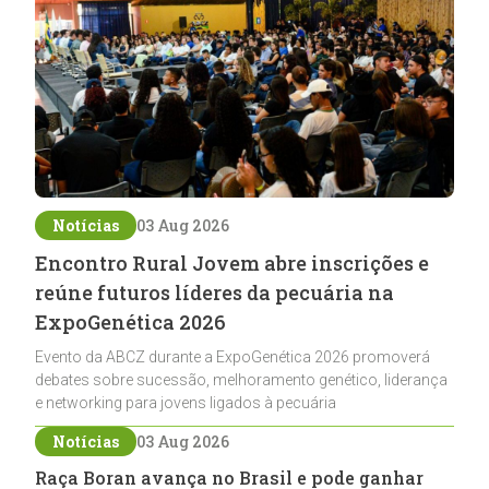
Notícias
03 Aug 2026
Encontro Rural Jovem abre inscrições e
reúne futuros líderes da pecuária na
ExpoGenética 2026
Evento da ABCZ durante a ExpoGenética 2026 promoverá
debates sobre sucessão, melhoramento genético, liderança
e networking para jovens ligados à pecuária
Notícias
03 Aug 2026
Raça Boran avança no Brasil e pode ganhar