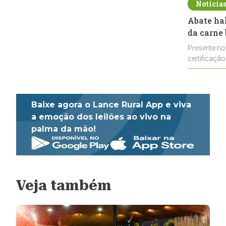
Notícia
Abate ha
da carne 
Presente no
certificação
impulsionar
Baixe agora o Lance Rural App e viva
a emoção dos leilões ao vivo na
palma da mão!
Veja também