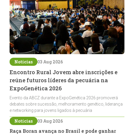
Notícias
03 Aug 2026
Encontro Rural Jovem abre inscrições e
reúne futuros líderes da pecuária na
ExpoGenética 2026
Evento da ABCZ durante a ExpoGenética 2026 promoverá
debates sobre sucessão, melhoramento genético, liderança
e networking para jovens ligados à pecuária
Notícias
03 Aug 2026
Raça Boran avança no Brasil e pode ganhar