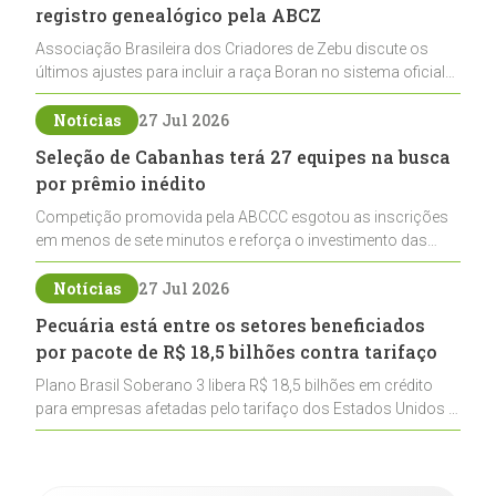
registro genealógico pela ABCZ
Associação Brasileira dos Criadores de Zebu discute os
últimos ajustes para incluir a raça Boran no sistema oficial
de registros, abrindo caminho para sua expansão na
pecuária nacional
Notícias
27 Jul 2026
Seleção de Cabanhas terá 27 equipes na busca
por prêmio inédito
Competição promovida pela ABCCC esgotou as inscrições
em menos de sete minutos e reforça o investimento das
cabanhas na seleção genética de Cavalos Crioulos voltados
ao laço
Notícias
27 Jul 2026
Pecuária está entre os setores beneficiados
por pacote de R$ 18,5 bilhões contra tarifaço
Plano Brasil Soberano 3 libera R$ 18,5 bilhões em crédito
para empresas afetadas pelo tarifaço dos Estados Unidos e
inclui a pecuária entre os setores estratégicos
contemplados