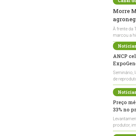
Canal d
Morre Ma
agronegó
À frente da 
marcou a hi
Notícia
ANCP cel
ExpoGené
Seminário, 
de reprodu
durante a E
Notícia
Preço méd
33% no p
Levantamen
produtor, i
de leite cru