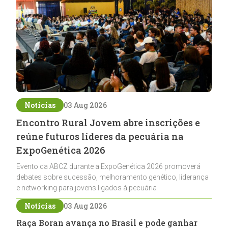
Notícias
03 Aug 2026
Encontro Rural Jovem abre inscrições e
reúne futuros líderes da pecuária na
ExpoGenética 2026
Evento da ABCZ durante a ExpoGenética 2026 promoverá
debates sobre sucessão, melhoramento genético, liderança
e networking para jovens ligados à pecuária
Notícias
03 Aug 2026
Raça Boran avança no Brasil e pode ganhar