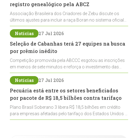
registro genealógico pela ABCZ
Associação Brasileira dos Criadores de Zebu discute os
últimos ajustes para incluir a raça Boran no sistema oficial
de registros, abrindo caminho para sua expansão na
pecuária nacional
Notícias
27 Jul 2026
Seleção de Cabanhas terá 27 equipes na busca
por prêmio inédito
Competição promovida pela ABCCC esgotou as inscrições
em menos de sete minutos e reforça o investimento das
cabanhas na seleção genética de Cavalos Crioulos voltados
ao laço
Notícias
27 Jul 2026
Pecuária está entre os setores beneficiados
por pacote de R$ 18,5 bilhões contra tarifaço
Plano Brasil Soberano 3 libera R$ 18,5 bilhões em crédito
para empresas afetadas pelo tarifaço dos Estados Unidos e
inclui a pecuária entre os setores estratégicos
contemplados