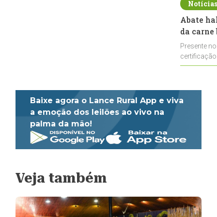
Notícia
Abate ha
da carne 
Presente no
certificação
impulsionar
Baixe agora o Lance Rural App e viva
a emoção dos leilões ao vivo na
palma da mão!
Veja também