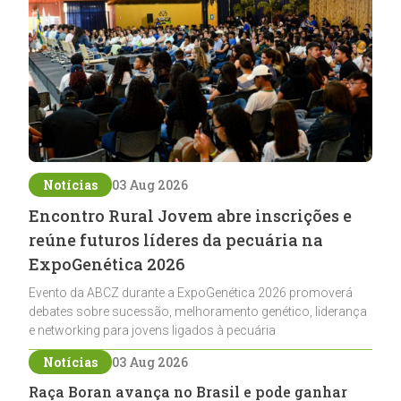
Notícias
03 Aug 2026
Encontro Rural Jovem abre inscrições e
reúne futuros líderes da pecuária na
ExpoGenética 2026
Evento da ABCZ durante a ExpoGenética 2026 promoverá
debates sobre sucessão, melhoramento genético, liderança
e networking para jovens ligados à pecuária
Notícias
03 Aug 2026
Raça Boran avança no Brasil e pode ganhar