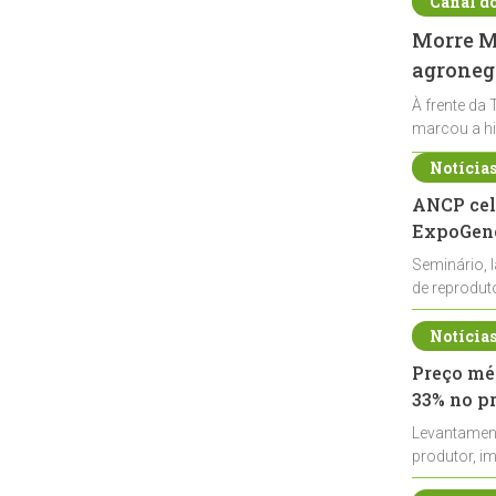
Canal d
Morre Ma
agronegó
À frente da 
marcou a hi
Notícia
ANCP cel
ExpoGené
Seminário, 
de reprodu
durante a E
Notícia
Preço méd
33% no p
Levantamen
produtor, i
de leite cru