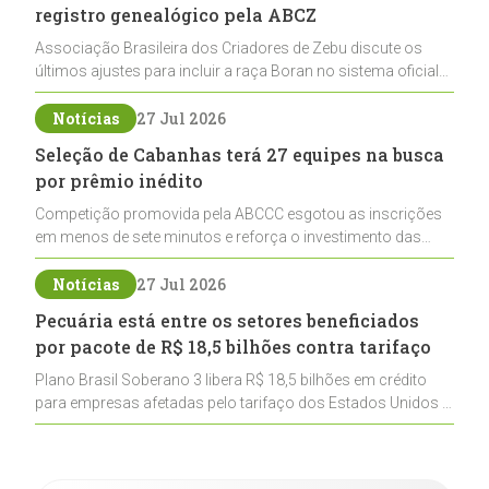
registro genealógico pela ABCZ
Associação Brasileira dos Criadores de Zebu discute os
últimos ajustes para incluir a raça Boran no sistema oficial
de registros, abrindo caminho para sua expansão na
pecuária nacional
Notícias
27 Jul 2026
Seleção de Cabanhas terá 27 equipes na busca
por prêmio inédito
Competição promovida pela ABCCC esgotou as inscrições
em menos de sete minutos e reforça o investimento das
cabanhas na seleção genética de Cavalos Crioulos voltados
ao laço
Notícias
27 Jul 2026
Pecuária está entre os setores beneficiados
por pacote de R$ 18,5 bilhões contra tarifaço
Plano Brasil Soberano 3 libera R$ 18,5 bilhões em crédito
para empresas afetadas pelo tarifaço dos Estados Unidos e
inclui a pecuária entre os setores estratégicos
contemplados