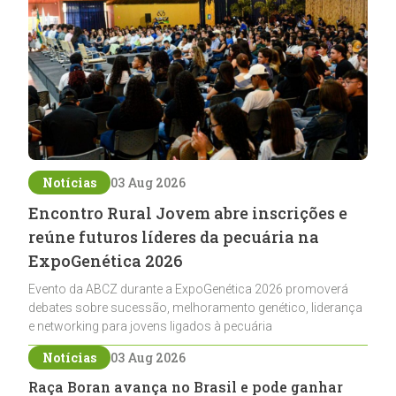
Notícias
03 Aug 2026
Encontro Rural Jovem abre inscrições e
reúne futuros líderes da pecuária na
ExpoGenética 2026
Evento da ABCZ durante a ExpoGenética 2026 promoverá
debates sobre sucessão, melhoramento genético, liderança
e networking para jovens ligados à pecuária
Notícias
03 Aug 2026
Raça Boran avança no Brasil e pode ganhar