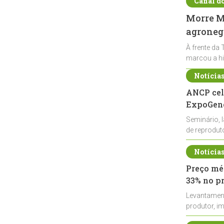
Canal d
Morre Ma
agronegó
À frente da 
marcou a hi
Notícia
ANCP cel
ExpoGené
Seminário, 
de reprodu
durante a E
Notícia
Preço méd
33% no p
Levantamen
produtor, i
de leite cru