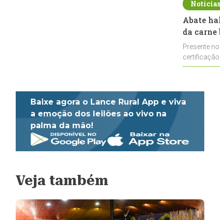
Notícia
Abate ha
da carne 
Presente no
certificação
impulsionar
Baixe agora o Lance Rural App e viva
a emoção dos leilões ao vivo na
palma da mão!
Veja também