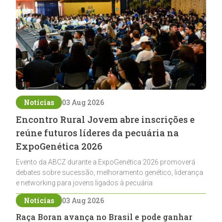
Notícias
03 Aug 2026
Encontro Rural Jovem abre inscrições e
reúne futuros líderes da pecuária na
ExpoGenética 2026
Evento da ABCZ durante a ExpoGenética 2026 promoverá
debates sobre sucessão, melhoramento genético, liderança
e networking para jovens ligados à pecuária
Notícias
03 Aug 2026
Raça Boran avança no Brasil e pode ganhar