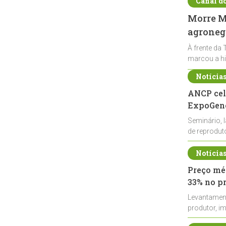
Canal d
Morre Ma
agronegó
À frente da 
marcou a hi
Notícia
ANCP cel
ExpoGené
Seminário, 
de reprodu
durante a E
Notícia
Preço méd
33% no p
Levantamen
produtor, i
de leite cru