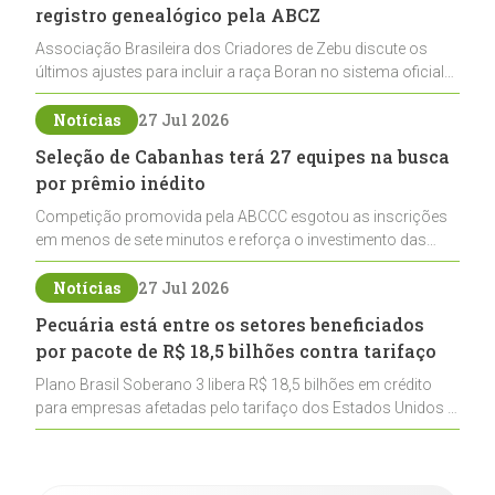
registro genealógico pela ABCZ
Associação Brasileira dos Criadores de Zebu discute os
últimos ajustes para incluir a raça Boran no sistema oficial
de registros, abrindo caminho para sua expansão na
pecuária nacional
Notícias
27 Jul 2026
Seleção de Cabanhas terá 27 equipes na busca
por prêmio inédito
Competição promovida pela ABCCC esgotou as inscrições
em menos de sete minutos e reforça o investimento das
cabanhas na seleção genética de Cavalos Crioulos voltados
ao laço
Notícias
27 Jul 2026
Pecuária está entre os setores beneficiados
por pacote de R$ 18,5 bilhões contra tarifaço
Plano Brasil Soberano 3 libera R$ 18,5 bilhões em crédito
para empresas afetadas pelo tarifaço dos Estados Unidos e
inclui a pecuária entre os setores estratégicos
contemplados