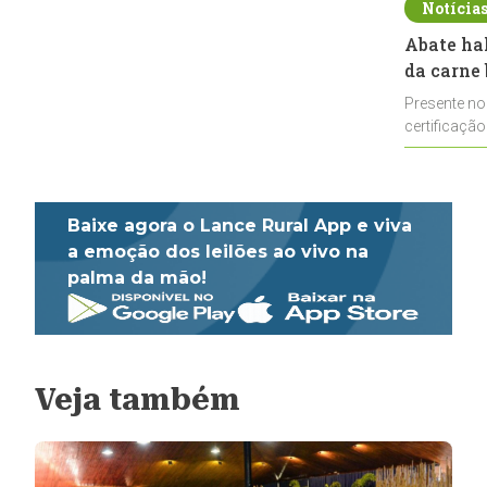
Notícia
Abate ha
da carne 
Presente no
certificação
impulsionar
Baixe agora o Lance Rural App e viva
a emoção dos leilões ao vivo na
palma da mão!
Veja também