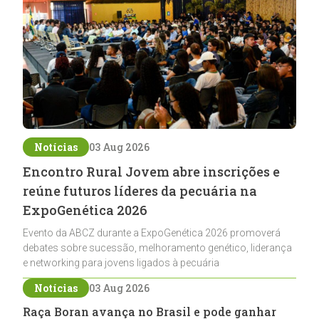
Notícias
03 Aug 2026
Encontro Rural Jovem abre inscrições e
reúne futuros líderes da pecuária na
ExpoGenética 2026
Evento da ABCZ durante a ExpoGenética 2026 promoverá
debates sobre sucessão, melhoramento genético, liderança
e networking para jovens ligados à pecuária
Notícias
03 Aug 2026
Raça Boran avança no Brasil e pode ganhar