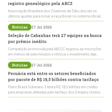
registro genealógico pela ABCZ
Associação Brasileira dos Criadores de Zebu discute os
últimos ajustes para incluir a raça Boran no sistema oficial
de registros, abrindo caminho para sua expansão na
pecuária nacional
Notícias
27 Jul 2026
Seleção de Cabanhas terá 27 equipes na busca
por prêmio inédito
Competição promovida pela ABCCC esgotou as inscrições
em menos de sete minutos e reforça o investimento das
cabanhas na seleção genética de Cavalos Crioulos voltados
ao laço
Notícias
27 Jul 2026
Pecuária está entre os setores beneficiados
por pacote de R$ 18,5 bilhões contra tarifaço
Plano Brasil Soberano 3 libera R$ 18,5 bilhões em crédito
para empresas afetadas pelo tarifaço dos Estados Unidos e
inclui a pecuária entre os setores estratégicos
contemplados