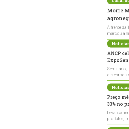
Canal d
Morre Ma
agronegó
À frente da 
marcou a hi
Notícia
ANCP cel
ExpoGené
Seminário, 
de reprodu
durante a E
Notícia
Preço méd
33% no p
Levantamen
produtor, i
de leite cru