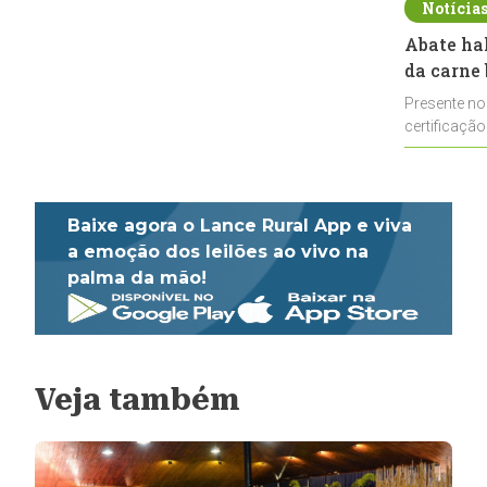
Notícia
Abate ha
da carne 
Presente no
certificação
impulsionar
Baixe agora o Lance Rural App e viva
a emoção dos leilões ao vivo na
palma da mão!
Veja também