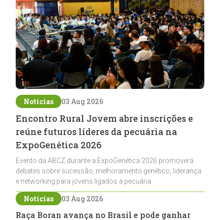
Notícias
03 Aug 2026
Encontro Rural Jovem abre inscrições e
reúne futuros líderes da pecuária na
ExpoGenética 2026
Evento da ABCZ durante a ExpoGenética 2026 promoverá
debates sobre sucessão, melhoramento genético, liderança
e networking para jovens ligados à pecuária
Notícias
03 Aug 2026
Raça Boran avança no Brasil e pode ganhar