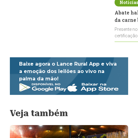
Notícia
Abate ha
da carne 
Presente no
certificação
impulsionar
Baixe agora o Lance Rural App e viva
a emoção dos leilões ao vivo na
palma da mão!
Veja também