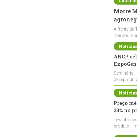
Canal d
Morre Ma
agronegó
À frente da 
marcou a hi
Notícia
ANCP cel
ExpoGené
Seminário, 
de reprodu
durante a E
Notícia
Preço méd
33% no p
Levantamen
produtor, i
de leite cru