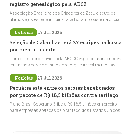
registro genealógico pela ABCZ
Associação Brasileira dos Criadores de Zebu discute os
últimos ajustes para incluir a raça Boran no sistema oficial
de registros, abrindo caminho para sua expansão na
pecuária nacional
Notícias
27 Jul 2026
Seleção de Cabanhas terá 27 equipes na busca
por prêmio inédito
Competição promovida pela ABCCC esgotou as inscrições
em menos de sete minutos e reforça o investimento das
cabanhas na seleção genética de Cavalos Crioulos voltados
ao laço
Notícias
27 Jul 2026
Pecuária está entre os setores beneficiados
por pacote de R$ 18,5 bilhões contra tarifaço
Plano Brasil Soberano 3 libera R$ 18,5 bilhões em crédito
para empresas afetadas pelo tarifaço dos Estados Unidos e
inclui a pecuária entre os setores estratégicos
contemplados