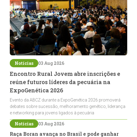
Notícias
03 Aug 2026
Encontro Rural Jovem abre inscrições e
reúne futuros líderes da pecuária na
ExpoGenética 2026
Evento da ABCZ durante a ExpoGenética 2026 promoverá
debates sobre sucessão, melhoramento genético, liderança
e networking para jovens ligados à pecuária
Notícias
03 Aug 2026
Raça Boran avança no Brasil e pode ganhar