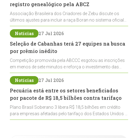
registro genealógico pela ABCZ
Associação Brasileira dos Criadores de Zebu discute os
últimos ajustes para incluir a raça Boran no sistema oficial
de registros, abrindo caminho para sua expansão na
pecuária nacional
Notícias
27 Jul 2026
Seleção de Cabanhas terá 27 equipes na busca
por prêmio inédito
Competição promovida pela ABCCC esgotou as inscrições
em menos de sete minutos e reforça o investimento das
cabanhas na seleção genética de Cavalos Crioulos voltados
ao laço
Notícias
27 Jul 2026
Pecuária está entre os setores beneficiados
por pacote de R$ 18,5 bilhões contra tarifaço
Plano Brasil Soberano 3 libera R$ 18,5 bilhões em crédito
para empresas afetadas pelo tarifaço dos Estados Unidos e
inclui a pecuária entre os setores estratégicos
contemplados