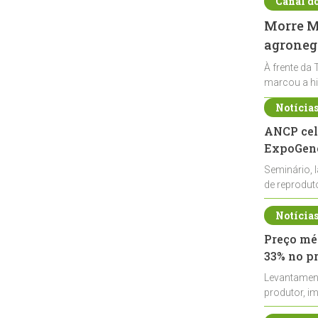
Canal d
Morre Ma
agronegó
À frente da 
marcou a hi
Notícia
ANCP cel
ExpoGené
Seminário, 
de reprodu
durante a E
Notícia
Preço méd
33% no p
Levantamen
produtor, i
de leite cru