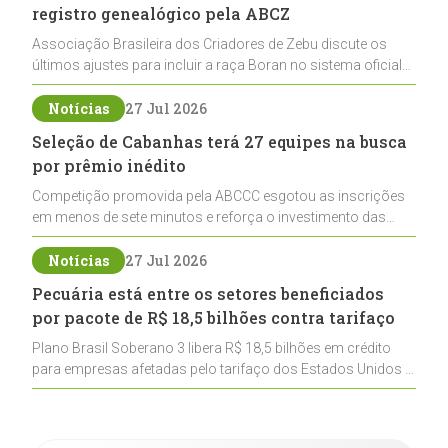
registro genealógico pela ABCZ
Associação Brasileira dos Criadores de Zebu discute os
últimos ajustes para incluir a raça Boran no sistema oficial
de registros, abrindo caminho para sua expansão na
pecuária nacional
Notícias
27 Jul 2026
Seleção de Cabanhas terá 27 equipes na busca
por prêmio inédito
Competição promovida pela ABCCC esgotou as inscrições
em menos de sete minutos e reforça o investimento das
cabanhas na seleção genética de Cavalos Crioulos voltados
ao laço
Notícias
27 Jul 2026
Pecuária está entre os setores beneficiados
por pacote de R$ 18,5 bilhões contra tarifaço
Plano Brasil Soberano 3 libera R$ 18,5 bilhões em crédito
para empresas afetadas pelo tarifaço dos Estados Unidos e
inclui a pecuária entre os setores estratégicos
contemplados