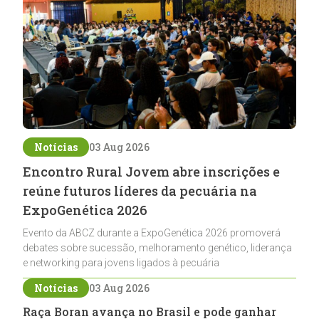
Notícias
03 Aug 2026
Encontro Rural Jovem abre inscrições e
reúne futuros líderes da pecuária na
ExpoGenética 2026
Evento da ABCZ durante a ExpoGenética 2026 promoverá
debates sobre sucessão, melhoramento genético, liderança
e networking para jovens ligados à pecuária
Notícias
03 Aug 2026
Raça Boran avança no Brasil e pode ganhar