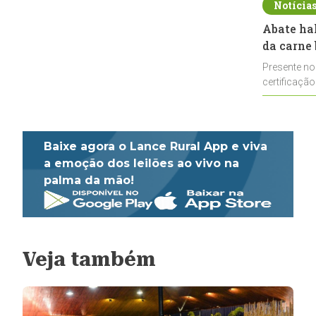
Notícia
Abate ha
da carne 
Presente no
certificação
impulsionar
Baixe agora o Lance Rural App e viva
a emoção dos leilões ao vivo na
palma da mão!
Veja também