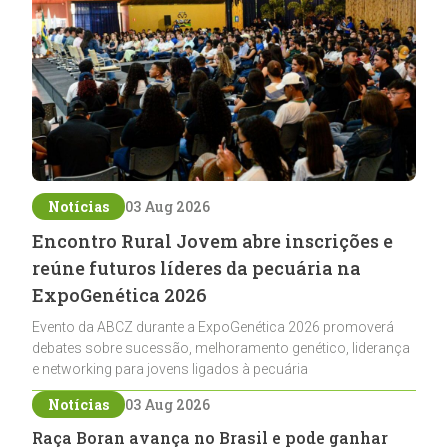
Notícias
03 Aug 2026
Encontro Rural Jovem abre inscrições e
reúne futuros líderes da pecuária na
ExpoGenética 2026
Evento da ABCZ durante a ExpoGenética 2026 promoverá
debates sobre sucessão, melhoramento genético, liderança
e networking para jovens ligados à pecuária
Notícias
03 Aug 2026
Raça Boran avança no Brasil e pode ganhar