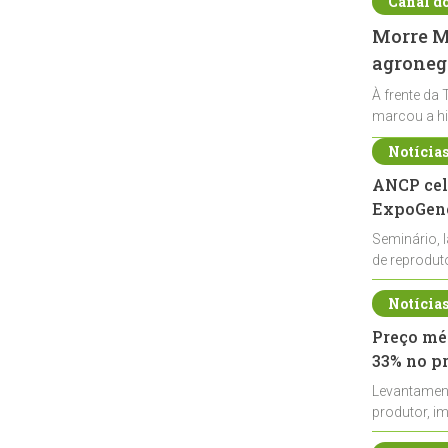
Canal d
Morre Ma
agronegó
À frente da 
marcou a hi
Notícia
ANCP cel
ExpoGené
Seminário, 
de reprodu
durante a E
Notícia
Preço méd
33% no p
Levantamen
produtor, i
de leite cru