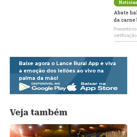
Notícia
Abate ha
da carne 
Presente no
certificação
impulsionar
Baixe agora o Lance Rural App e viva
a emoção dos leilões ao vivo na
palma da mão!
Veja também