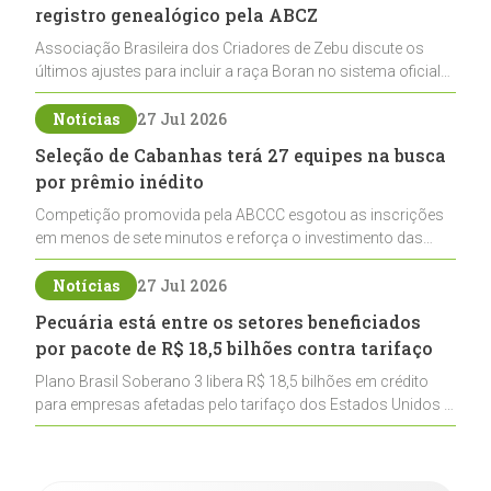
registro genealógico pela ABCZ
Associação Brasileira dos Criadores de Zebu discute os
últimos ajustes para incluir a raça Boran no sistema oficial
de registros, abrindo caminho para sua expansão na
pecuária nacional
Notícias
27 Jul 2026
Seleção de Cabanhas terá 27 equipes na busca
por prêmio inédito
Competição promovida pela ABCCC esgotou as inscrições
em menos de sete minutos e reforça o investimento das
cabanhas na seleção genética de Cavalos Crioulos voltados
ao laço
Notícias
27 Jul 2026
Pecuária está entre os setores beneficiados
por pacote de R$ 18,5 bilhões contra tarifaço
Plano Brasil Soberano 3 libera R$ 18,5 bilhões em crédito
para empresas afetadas pelo tarifaço dos Estados Unidos e
inclui a pecuária entre os setores estratégicos
contemplados