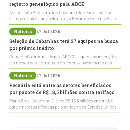
registro genealógico pela ABCZ
Associação Brasileira dos Criadores de Zebu discute os
últimos ajustes para incluir a raça Boran no sistema oficial
de registros, abrindo caminho para sua expansão na
pecuária nacional
Notícias
27 Jul 2026
Seleção de Cabanhas terá 27 equipes na busca
por prêmio inédito
Competição promovida pela ABCCC esgotou as inscrições
em menos de sete minutos e reforça o investimento das
cabanhas na seleção genética de Cavalos Crioulos voltados
ao laço
Notícias
27 Jul 2026
Pecuária está entre os setores beneficiados
por pacote de R$ 18,5 bilhões contra tarifaço
Plano Brasil Soberano 3 libera R$ 18,5 bilhões em crédito
para empresas afetadas pelo tarifaço dos Estados Unidos e
inclui a pecuária entre os setores estratégicos
contemplados