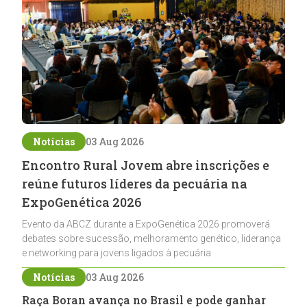
Notícias
03 Aug 2026
Encontro Rural Jovem abre inscrições e
reúne futuros líderes da pecuária na
ExpoGenética 2026
Evento da ABCZ durante a ExpoGenética 2026 promoverá
debates sobre sucessão, melhoramento genético, liderança
e networking para jovens ligados à pecuária
Notícias
03 Aug 2026
Raça Boran avança no Brasil e pode ganhar