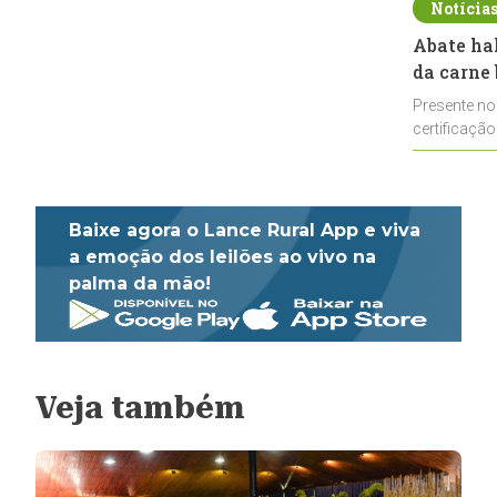
Notícia
Abate ha
da carne 
Presente no
certificação
impulsionar
Baixe agora o Lance Rural App e viva
a emoção dos leilões ao vivo na
palma da mão!
Veja também