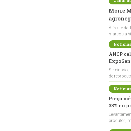
Canal d
Morre Ma
agronegó
À frente da 
marcou a hi
Notícia
ANCP cel
ExpoGené
Seminário, 
de reprodu
durante a E
Notícia
Preço méd
33% no p
Levantamen
produtor, i
de leite cru