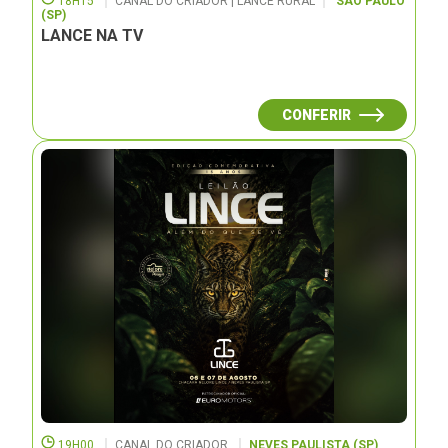
18H15
CANAL DO CRIADOR | LANCE RURAL
SÃO PAULO
(SP)
LANCE NA TV
CONFERIR
19H00
CANAL DO CRIADOR
NEVES PAULISTA (SP)