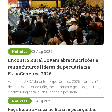
Notícias
03 Aug 2026
Encontro Rural Jovem abre inscrições e
reúne futuros líderes da pecuária na
ExpoGenética 2026
Evento da ABCZ durante a ExpoGenética 2026 promoverá
debates sobre sucessão, melhoramento genético, liderança
e networking para jovens ligados à pecuária
Notícias
03 Aug 2026
Raça Boran avança no Brasil e pode ganhar