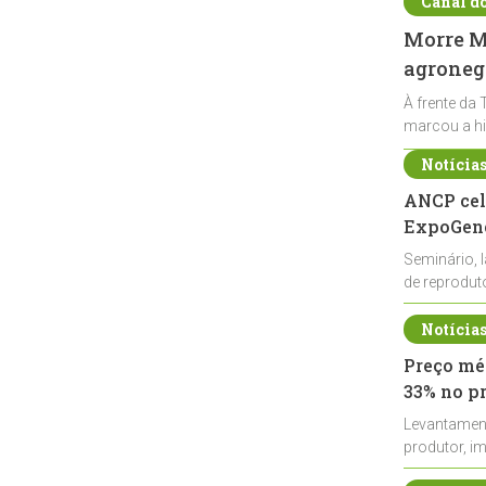
Canal d
Morre Ma
agronegó
À frente da 
marcou a hi
Notícia
ANCP cel
ExpoGené
Seminário, 
de reprodu
durante a E
Notícia
Preço méd
33% no p
Levantamen
produtor, i
de leite cru