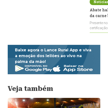
Notícia
Abate ha
da carne 
Presente no
certificação
impulsionar
Baixe agora o Lance Rural App e viva
a emoção dos leilões ao vivo na
palma da mão!
Veja também