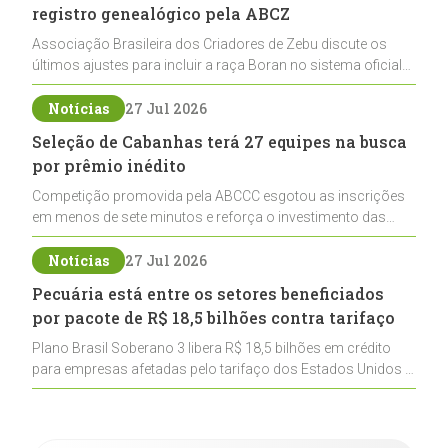
registro genealógico pela ABCZ
Associação Brasileira dos Criadores de Zebu discute os
últimos ajustes para incluir a raça Boran no sistema oficial
de registros, abrindo caminho para sua expansão na
pecuária nacional
Notícias
27 Jul 2026
Seleção de Cabanhas terá 27 equipes na busca
por prêmio inédito
Competição promovida pela ABCCC esgotou as inscrições
em menos de sete minutos e reforça o investimento das
cabanhas na seleção genética de Cavalos Crioulos voltados
ao laço
Notícias
27 Jul 2026
Pecuária está entre os setores beneficiados
por pacote de R$ 18,5 bilhões contra tarifaço
Plano Brasil Soberano 3 libera R$ 18,5 bilhões em crédito
para empresas afetadas pelo tarifaço dos Estados Unidos e
inclui a pecuária entre os setores estratégicos
contemplados