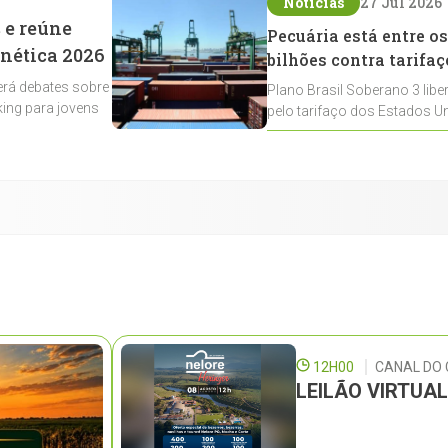
Notícias
27 Jul 2026
 e reúne
Pecuária está entre os
enética 2026
bilhões contra tarifaç
rá debates sobre
Plano Brasil Soberano 3 libe
ing para jovens
pelo tarifaço dos Estados Un
contemplados
12H00
CANAL DO
LEILÃO VIRTUA