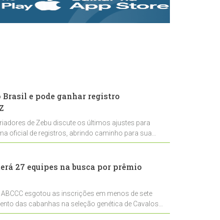
rastreabilidade e
rigor técnico para
impulsionar as
exportações
brasileiras
Brasil e pode ganhar registro
Z
riadores de Zebu discute os últimos ajustes para
ema oficial de registros, abrindo caminho para sua
nal
erá 27 equipes na busca por prêmio
 ABCCC esgotou as inscrições em menos de sete
mento das cabanhas na seleção genética de Cavalos