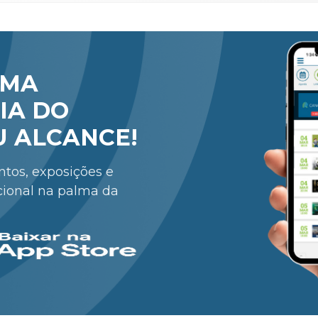
RMA
IA DO
U ALCANCE!
entos, exposições e
cional na palma da