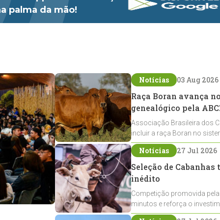
 na palma da mão!
Notícias
03 Aug 2026
Raça Boran avança no 
genealógico pela ABC
Associação Brasileira dos C
incluir a raça Boran no sist
expansão na pecuária nacio
Notícias
27 Jul 2026
Seleção de Cabanhas t
inédito
Competição promovida pela
minutos e reforça o investi
Crioulos voltados ao laço