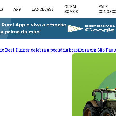
QUEM
FALE
AS
APP
LANCECAST
SOMOS
CONOSC
 Rural App e viva a emoção
 na palma da mão!
do Beef Dinner celebra a pecuária brasileira em São Paul