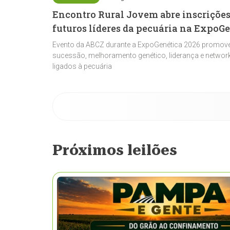
Encontro Rural Jovem abre inscrições
futuros líderes da pecuária na ExpoG
Evento da ABCZ durante a ExpoGenética 2026 promove
sucessão, melhoramento genético, liderança e network
ligados à pecuária
Próximos leilões