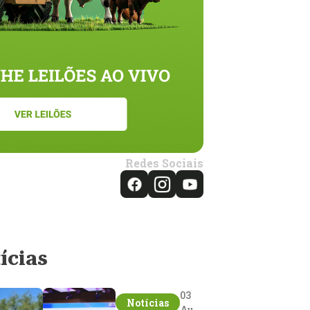
Redes Sociais
ícias
03
Notícias
Aug