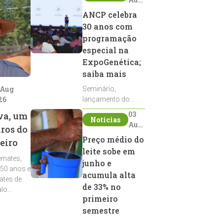
2026
ANCP celebra
30 anos com
programação
especial na
ExpoGenética;
saiba mais
 Aug
Seminário,
26
lançamento do
Sumário de Touros,
03
va, um
Notícias
debates, podcast,
Aug
iros do
desfile de
2026
Preço médio do
eiro
reprodutores e
leite sobe em
homenagens
emates,
integram a
junho e
 50 anos e
programação da
acumula alta
ates de
entidade durante a
de 33% no
alo
ExpoGenética 2026
primeiro
semestre