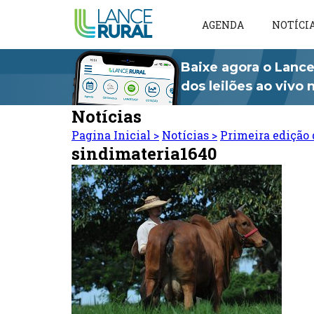
AGENDA
NOTÍCI
Baixe agora o Lance
dos leilões ao vivo
Notícias
Pagina Inicial
>
Notícias
>
Primeira edição 
sindimateria1640