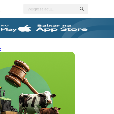
Pesquise aqui...
O
o