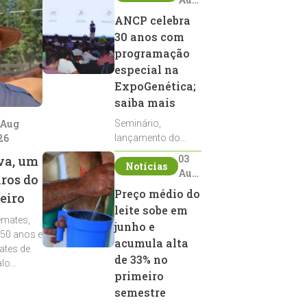
2026
ANCP celebra
30 anos com
programação
especial na
ExpoGenética;
saiba mais
 Aug
Seminário,
26
lançamento do
Sumário de Touros,
03
va, um
Notícias
debates, podcast,
Aug
iros do
desfile de
2026
Preço médio do
eiro
reprodutores e
leite sobe em
homenagens
emates,
integram a
junho e
 50 anos e
programação da
acumula alta
ates de
entidade durante a
de 33% no
alo
ExpoGenética 2026
primeiro
semestre