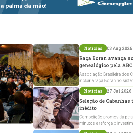
 na palma da mão!
Notícias
03 Aug 2026
Raça Boran avança no 
genealógico pela ABC
Associação Brasileira dos C
incluir a raça Boran no sist
expansão na pecuária nacio
Notícias
27 Jul 2026
Seleção de Cabanhas t
inédito
Competição promovida pela
minutos e reforça o investi
Crioulos voltados ao laço