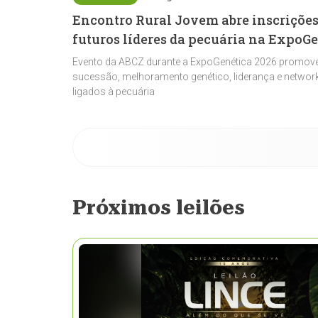
Encontro Rural Jovem abre inscrições
futuros líderes da pecuária na ExpoG
Evento da ABCZ durante a ExpoGenética 2026 promove
sucessão, melhoramento genético, liderança e network
ligados à pecuária
Próximos leilões