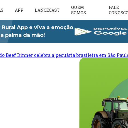
QUEM
FALE
AS
APP
LANCECAST
SOMOS
CONOSC
 Rural App e viva a emoção
 na palma da mão!
do Beef Dinner celebra a pecuária brasileira em São Paul