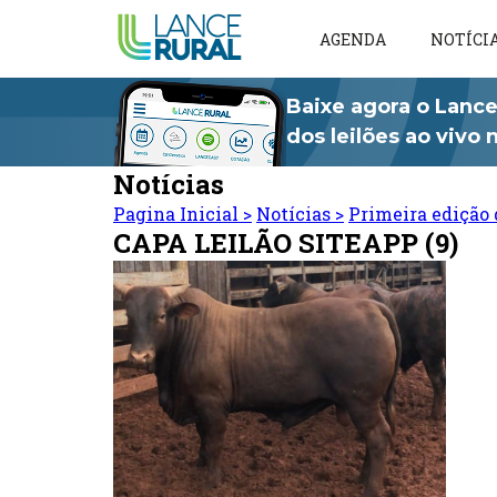
AGENDA
NOTÍCI
Baixe agora o Lance
dos leilões ao vivo
Notícias
Pagina Inicial
>
Notícias
>
Primeira edição 
CAPA LEILÃO SITEAPP (9)