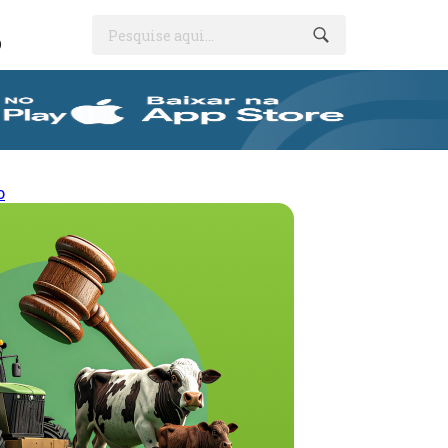
Pesquise aqui...
O
o