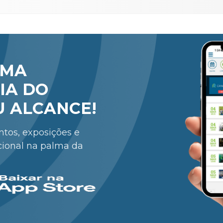
RMA
IA DO
U ALCANCE!
entos, exposições e
cional na palma da