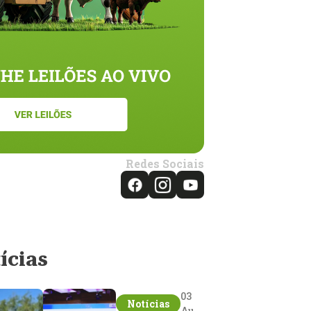
Redes Sociais
ícias
03
Notícias
Aug