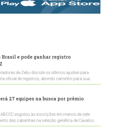
rastreabilidade e
rigor técnico para
impulsionar as
exportações
brasileiras
Brasil e pode ganhar registro
Z
riadores de Zebu discute os últimos ajustes para
ema oficial de registros, abrindo caminho para sua
nal
erá 27 equipes na busca por prêmio
 ABCCC esgotou as inscrições em menos de sete
mento das cabanhas na seleção genética de Cavalos