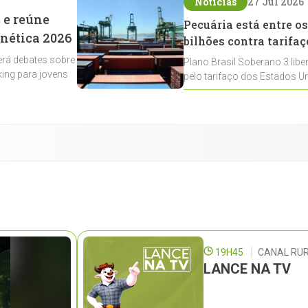
Notícias
27 Jul 2026
 e reúne
Pecuária está entre os
enética 2026
bilhões contra tarifaç
rá debates sobre
Plano Brasil Soberano 3 libe
ing para jovens
pelo tarifaço dos Estados Un
contemplados
19H45
CANAL RUR
LANCE NA TV