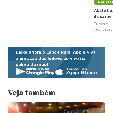
Notícia
Abate ha
da carne 
Presente no
certificação
impulsionar
Baixe agora o Lance Rural App e viva
a emoção dos leilões ao vivo na
palma da mão!
Veja também