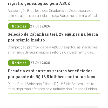
registro genealógico pela ABCZ
Associação Brasileira dos Criadores de Zebu discute os
últimos ajustes para incluir a raça Boran no sistema oficial
de registros, abrindo caminho para sua expansão na
pecuária nacional
Notícias
27 Jul 2026
Seleção de Cabanhas terá 27 equipes na busca
por prêmio inédito
Competição promovida pela ABCCC esgotou as inscrições
em menos de sete minutos e reforça o investimento das
cabanhas na seleção genética de Cavalos Crioulos voltados
ao laço
Notícias
27 Jul 2026
Pecuária está entre os setores beneficiados
por pacote de R$ 18,5 bilhões contra tarifaço
Plano Brasil Soberano 3 libera R$ 18,5 bilhões em crédito
para empresas afetadas pelo tarifaço dos Estados Unidos e
inclui a pecuária entre os setores estratégicos
contemplados