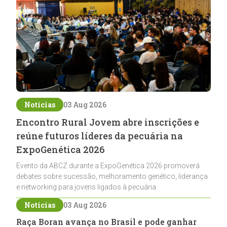
Notícias
03 Aug 2026
Encontro Rural Jovem abre inscrições e
reúne futuros líderes da pecuária na
ExpoGenética 2026
Evento da ABCZ durante a ExpoGenética 2026 promoverá
debates sobre sucessão, melhoramento genético, liderança
e networking para jovens ligados à pecuária
Notícias
03 Aug 2026
Raça Boran avança no Brasil e pode ganhar