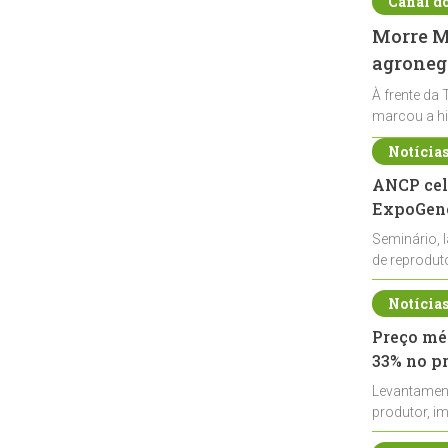
Canal d
Morre Ma
agronegó
À frente da 
marcou a hi
Notícia
ANCP cel
ExpoGené
Seminário, 
de reprodu
durante a E
Notícia
Preço méd
33% no p
Levantamen
produtor, i
de leite cru