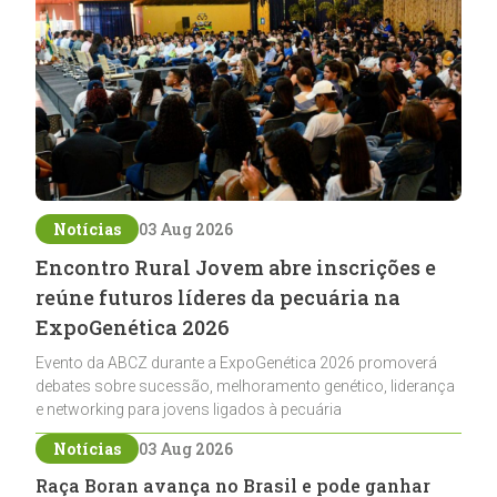
Notícias
03 Aug 2026
Encontro Rural Jovem abre inscrições e
reúne futuros líderes da pecuária na
ExpoGenética 2026
Evento da ABCZ durante a ExpoGenética 2026 promoverá
debates sobre sucessão, melhoramento genético, liderança
e networking para jovens ligados à pecuária
Notícias
03 Aug 2026
Raça Boran avança no Brasil e pode ganhar