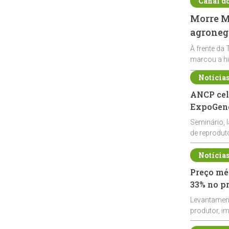
Canal d
Morre Ma
agronegó
À frente da 
marcou a hi
Notícia
ANCP cel
ExpoGené
Seminário, 
de reprodu
durante a E
Notícia
Preço méd
33% no p
Levantamen
produtor, i
de leite cru