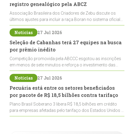
registro genealógico pela ABCZ
Associação Brasileira dos Criadores de Zebu discute os
últimos ajustes para incluir a raça Boran no sistema oficial
de registros, abrindo caminho para sua expansão na
pecuária nacional
Notícias
27 Jul 2026
Seleção de Cabanhas terá 27 equipes na busca
por prêmio inédito
Competição promovida pela ABCCC esgotou as inscrições
em menos de sete minutos e reforça o investimento das
cabanhas na seleção genética de Cavalos Crioulos voltados
ao laço
Notícias
27 Jul 2026
Pecuária está entre os setores beneficiados
por pacote de R$ 18,5 bilhões contra tarifaço
Plano Brasil Soberano 3 libera R$ 18,5 bilhões em crédito
para empresas afetadas pelo tarifaço dos Estados Unidos e
inclui a pecuária entre os setores estratégicos
contemplados