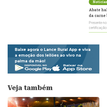
Notícia
Abate ha
da carne 
Presente no
certificação
impulsionar
Baixe agora o Lance Rural App e viva
a emoção dos leilões ao vivo na
palma da mão!
Veja também