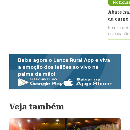
Notícia
Abate ha
da carne 
Presente no
certificação
impulsionar
Baixe agora o Lance Rural App e viva
a emoção dos leilões ao vivo na
palma da mão!
Veja também