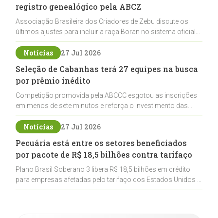
registro genealógico pela ABCZ
Associação Brasileira dos Criadores de Zebu discute os
últimos ajustes para incluir a raça Boran no sistema oficial
de registros, abrindo caminho para sua expansão na
pecuária nacional
Notícias
27 Jul 2026
Seleção de Cabanhas terá 27 equipes na busca
por prêmio inédito
Competição promovida pela ABCCC esgotou as inscrições
em menos de sete minutos e reforça o investimento das
cabanhas na seleção genética de Cavalos Crioulos voltados
ao laço
Notícias
27 Jul 2026
Pecuária está entre os setores beneficiados
por pacote de R$ 18,5 bilhões contra tarifaço
Plano Brasil Soberano 3 libera R$ 18,5 bilhões em crédito
para empresas afetadas pelo tarifaço dos Estados Unidos e
inclui a pecuária entre os setores estratégicos
contemplados