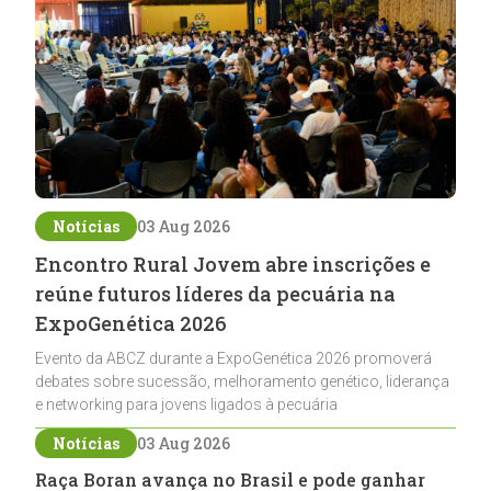
Notícias
03 Aug 2026
Encontro Rural Jovem abre inscrições e
reúne futuros líderes da pecuária na
ExpoGenética 2026
Evento da ABCZ durante a ExpoGenética 2026 promoverá
debates sobre sucessão, melhoramento genético, liderança
e networking para jovens ligados à pecuária
Notícias
03 Aug 2026
Raça Boran avança no Brasil e pode ganhar