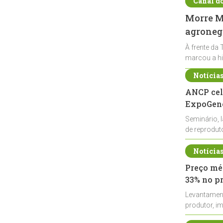
Canal d
Morre Ma
agronegó
À frente da 
marcou a hi
Notícia
ANCP cel
ExpoGené
Seminário, 
de reprodu
durante a E
Notícia
Preço méd
33% no p
Levantamen
produtor, i
de leite cru