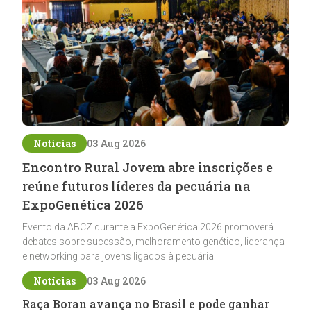
Notícias
03 Aug 2026
Encontro Rural Jovem abre inscrições e
reúne futuros líderes da pecuária na
ExpoGenética 2026
Evento da ABCZ durante a ExpoGenética 2026 promoverá
debates sobre sucessão, melhoramento genético, liderança
e networking para jovens ligados à pecuária
Notícias
03 Aug 2026
Raça Boran avança no Brasil e pode ganhar