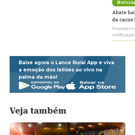
Notícia
Abate ha
da carne 
Presente no
certificação
impulsionar
Baixe agora o Lance Rural App e viva
a emoção dos leilões ao vivo na
palma da mão!
Veja também