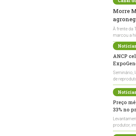
Canal d
Morre Ma
agronegó
À frente da 
marcou a hi
Notícia
ANCP cel
ExpoGené
Seminário, 
de reprodu
durante a E
Notícia
Preço méd
33% no p
Levantamen
produtor, i
de leite cru