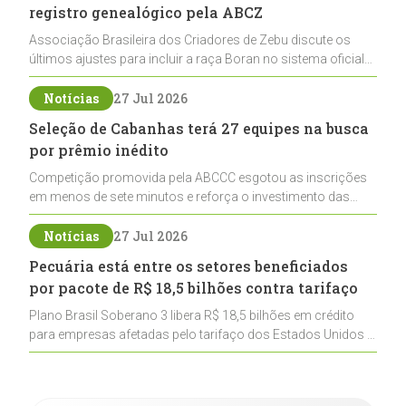
registro genealógico pela ABCZ
Associação Brasileira dos Criadores de Zebu discute os
últimos ajustes para incluir a raça Boran no sistema oficial
de registros, abrindo caminho para sua expansão na
pecuária nacional
Notícias
27 Jul 2026
Seleção de Cabanhas terá 27 equipes na busca
por prêmio inédito
Competição promovida pela ABCCC esgotou as inscrições
em menos de sete minutos e reforça o investimento das
cabanhas na seleção genética de Cavalos Crioulos voltados
ao laço
Notícias
27 Jul 2026
Pecuária está entre os setores beneficiados
por pacote de R$ 18,5 bilhões contra tarifaço
Plano Brasil Soberano 3 libera R$ 18,5 bilhões em crédito
para empresas afetadas pelo tarifaço dos Estados Unidos e
inclui a pecuária entre os setores estratégicos
contemplados