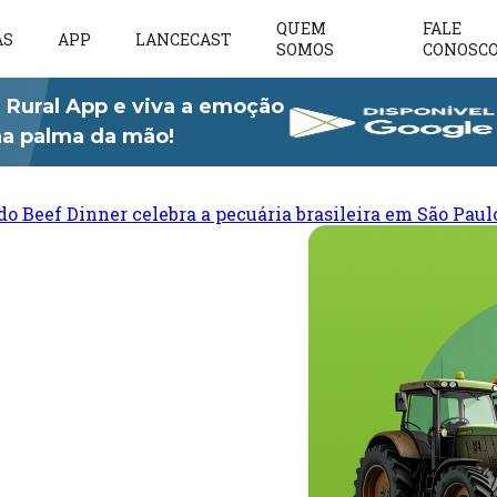
QUEM
FALE
AS
APP
LANCECAST
SOMOS
CONOSC
 Rural App e viva a emoção
 na palma da mão!
do Beef Dinner celebra a pecuária brasileira em São Paul