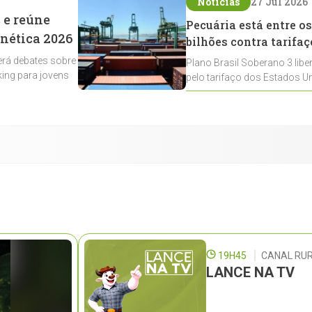
Notícias
27 Jul 2026
 e reúne
Pecuária está entre os
enética 2026
bilhões contra tarifaç
rá debates sobre
Plano Brasil Soberano 3 libe
ing para jovens
pelo tarifaço dos Estados Un
contemplados
19H45
CANAL RUR
LANCE NA TV