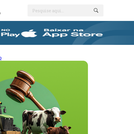
Pesquise aqui...
O
o