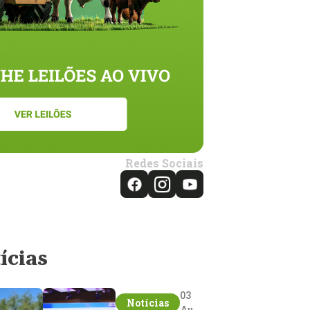
Redes Sociais
ícias
03
Notícias
Aug