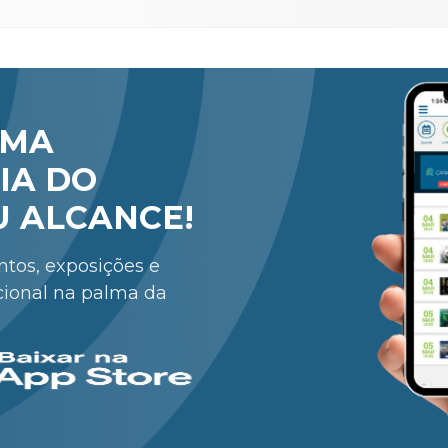
RMA
IA DO
U ALCANCE!
entos, exposições e
cional na palma da