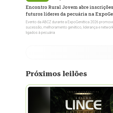
Encontro Rural Jovem abre inscrições
futuros líderes da pecuária na ExpoG
Evento da ABCZ durante a ExpoGenética 2026 promove
sucessão, melhoramento genético, liderança e network
ligados à pecuária
Próximos leilões