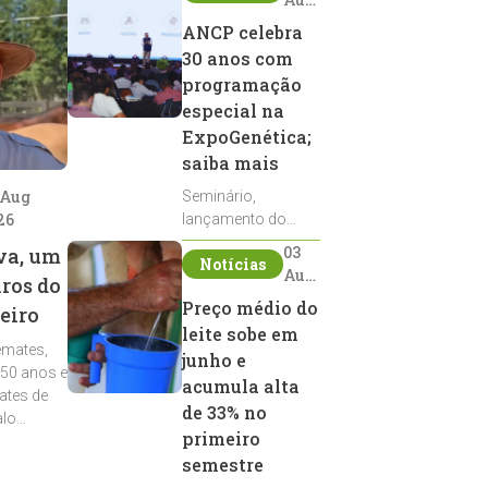
2026
ANCP celebra
30 anos com
programação
especial na
ExpoGenética;
saiba mais
 Aug
Seminário,
26
lançamento do
Sumário de Touros,
03
va, um
Notícias
debates, podcast,
Aug
iros do
desfile de
2026
Preço médio do
eiro
reprodutores e
leite sobe em
homenagens
emates,
integram a
junho e
 50 anos e
programação da
acumula alta
ates de
entidade durante a
de 33% no
alo
ExpoGenética 2026
primeiro
semestre