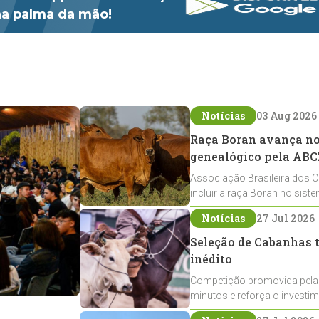
 na palma da mão!
Notícias
03 Aug 2026
Raça Boran avança no 
genealógico pela ABC
Associação Brasileira dos C
incluir a raça Boran no sist
expansão na pecuária nacio
Notícias
27 Jul 2026
Seleção de Cabanhas t
inédito
Competição promovida pela
minutos e reforça o investi
Crioulos voltados ao laço