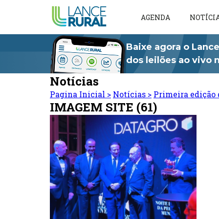
AGENDA
NOTÍCI
Baixe agora o Lance
dos leilões ao vivo
Notícias
Pagina Inicial
>
Notícias
>
Primeira edição 
IMAGEM SITE (61)