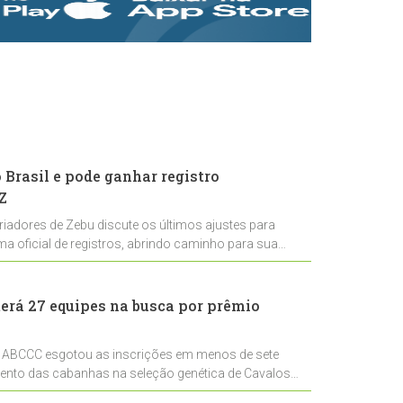
rastreabilidade e
rigor técnico para
impulsionar as
exportações
brasileiras
Brasil e pode ganhar registro
Z
riadores de Zebu discute os últimos ajustes para
ema oficial de registros, abrindo caminho para sua
nal
erá 27 equipes na busca por prêmio
 ABCCC esgotou as inscrições em menos de sete
mento das cabanhas na seleção genética de Cavalos