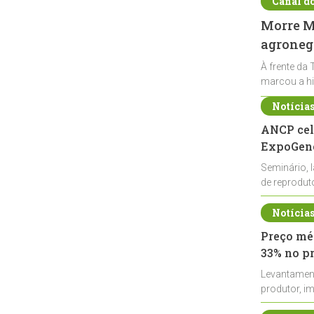
Canal d
Morre Ma
agronegó
À frente da 
marcou a hi
Notícia
ANCP cel
ExpoGené
Seminário, 
de reprodu
durante a E
Notícia
Preço méd
33% no p
Levantamen
produtor, i
de leite cru