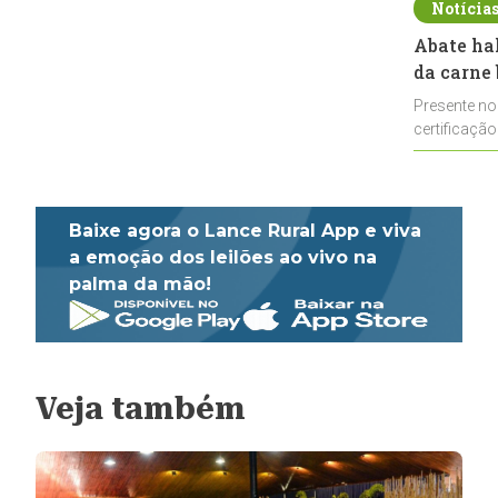
Notícia
Abate ha
da carne 
Presente no
certificação
impulsionar
Baixe agora o Lance Rural App e viva
a emoção dos leilões ao vivo na
palma da mão!
Veja também