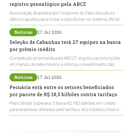
registro genealógico pela ABCZ
Associação Brasileira dos Criadores de Zebu discute os
últimos ajustes para incluir a raça Boran no sistema oficial
de registros, abrindo caminho para sua expansão na
pecuária nacional
Notícias
27 Jul 2026
Seleção de Cabanhas terá 27 equipes na busca
por prêmio inédito
Competição promovida pela ABCCC esgotou as inscrições
em menos de sete minutos e reforça o investimento das
cabanhas na seleção genética de Cavalos Crioulos voltados
ao laço
Notícias
27 Jul 2026
Pecuária está entre os setores beneficiados
por pacote de R$ 18,5 bilhões contra tarifaço
Plano Brasil Soberano 3 libera R$ 18,5 bilhões em crédito
para empresas afetadas pelo tarifaço dos Estados Unidos e
inclui a pecuária entre os setores estratégicos
contemplados