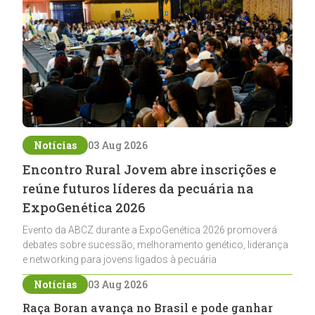
Notícias
03 Aug 2026
Encontro Rural Jovem abre inscrições e
reúne futuros líderes da pecuária na
ExpoGenética 2026
Evento da ABCZ durante a ExpoGenética 2026 promoverá
debates sobre sucessão, melhoramento genético, liderança
e networking para jovens ligados à pecuária
Notícias
03 Aug 2026
Raça Boran avança no Brasil e pode ganhar