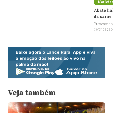
Notícia
Abate ha
da carne 
Presente no
certificação
impulsionar
Baixe agora o Lance Rural App e viva
a emoção dos leilões ao vivo na
palma da mão!
Veja também