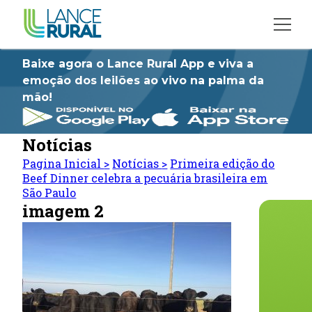
Baixe agora o Lance Rural App e viva a
emoção dos leilões ao vivo na palma da
mão!
Notícias
Pagina Inicial
>
Notícias
>
Primeira edição do
Beef Dinner celebra a pecuária brasileira em
São Paulo
imagem 2