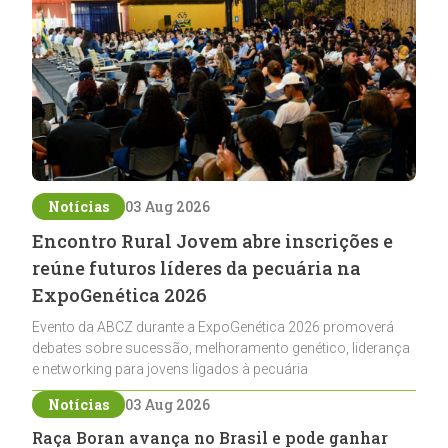
Notícias
03 Aug 2026
Encontro Rural Jovem abre inscrições e
reúne futuros líderes da pecuária na
ExpoGenética 2026
Evento da ABCZ durante a ExpoGenética 2026 promoverá
debates sobre sucessão, melhoramento genético, liderança
e networking para jovens ligados à pecuária
Notícias
03 Aug 2026
Raça Boran avança no Brasil e pode ganhar