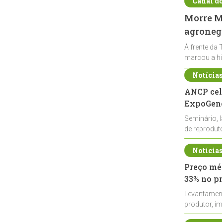
Canal d
Morre Ma
agronegó
À frente da 
marcou a hi
Notícia
ANCP cel
ExpoGené
Seminário, 
de reprodu
durante a E
Notícia
Preço méd
33% no p
Levantamen
produtor, i
de leite cru