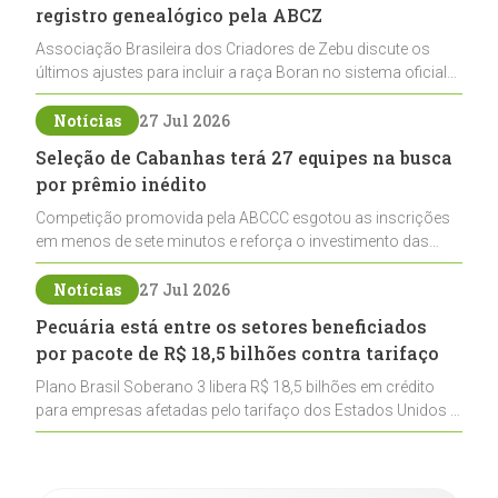
registro genealógico pela ABCZ
Associação Brasileira dos Criadores de Zebu discute os
últimos ajustes para incluir a raça Boran no sistema oficial
de registros, abrindo caminho para sua expansão na
pecuária nacional
Notícias
27 Jul 2026
Seleção de Cabanhas terá 27 equipes na busca
por prêmio inédito
Competição promovida pela ABCCC esgotou as inscrições
em menos de sete minutos e reforça o investimento das
cabanhas na seleção genética de Cavalos Crioulos voltados
ao laço
Notícias
27 Jul 2026
Pecuária está entre os setores beneficiados
por pacote de R$ 18,5 bilhões contra tarifaço
Plano Brasil Soberano 3 libera R$ 18,5 bilhões em crédito
para empresas afetadas pelo tarifaço dos Estados Unidos e
inclui a pecuária entre os setores estratégicos
contemplados