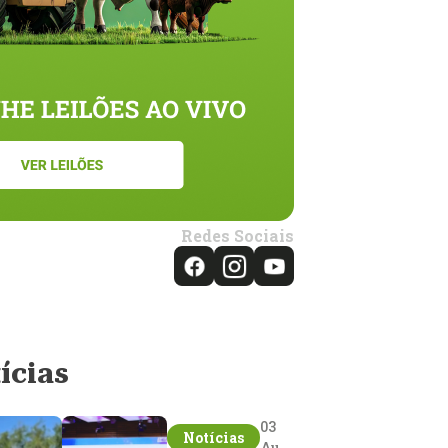
Redes Sociais
ícias
03
Notícias
Aug