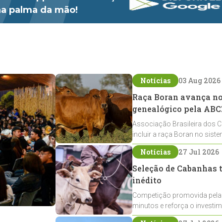
 na palma da mão!
Notícias
03 Aug 2026
Raça Boran avança no 
genealógico pela ABC
Associação Brasileira dos C
incluir a raça Boran no sist
expansão na pecuária nacio
Notícias
27 Jul 2026
Seleção de Cabanhas t
inédito
Competição promovida pela
minutos e reforça o investi
Crioulos voltados ao laço