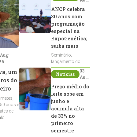
2026
ANCP celebra
30 anos com
programação
especial na
ExpoGenética;
saiba mais
 Aug
Seminário,
26
lançamento do
Sumário de Touros,
03
va, um
Notícias
debates, podcast,
Aug
iros do
desfile de
2026
Preço médio do
eiro
reprodutores e
leite sobe em
homenagens
emates,
integram a
junho e
 50 anos e
programação da
acumula alta
ates de
entidade durante a
de 33% no
alo
ExpoGenética 2026
primeiro
semestre