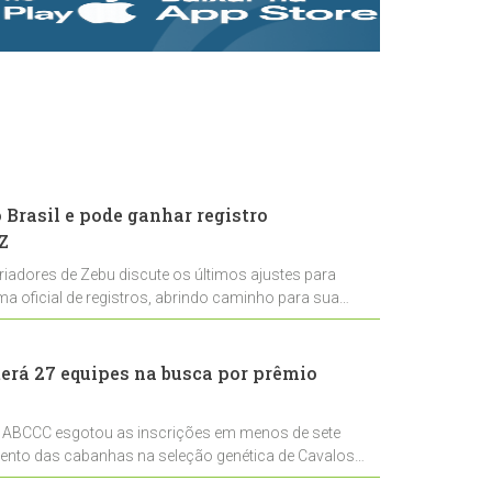
rastreabilidade e
rigor técnico para
impulsionar as
exportações
brasileiras
Brasil e pode ganhar registro
Z
riadores de Zebu discute os últimos ajustes para
ema oficial de registros, abrindo caminho para sua
nal
erá 27 equipes na busca por prêmio
 ABCCC esgotou as inscrições em menos de sete
mento das cabanhas na seleção genética de Cavalos