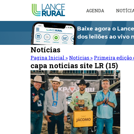
AGENDA
NOTÍCI
Baixe agora o Lance
dos leilões ao vivo
Notícias
Pagina Inicial
>
Notícias
>
Primeira edição 
capa noticias site LR (15)