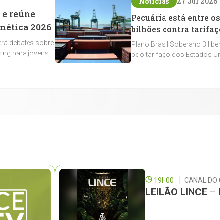
Notícias
27 Jul 2026
 e reúne
Pecuária está entre os
enética 2026
bilhões contra tarifaç
rá debates sobre
Plano Brasil Soberano 3 libe
ing para jovens
pelo tarifaço dos Estados Un
contemplados
19H00
CANAL DO
LEILÃO LINCE 