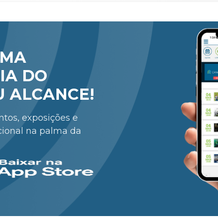
RMA
IA DO
U ALCANCE!
entos, exposições e
cional na palma da