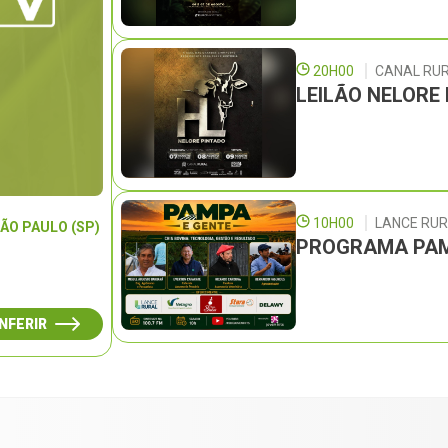
20H00
CANAL RU
LEILÃO NELORE
10H00
LANCE RU
ÃO PAULO (SP)
PROGRAMA PAM
NFERIR