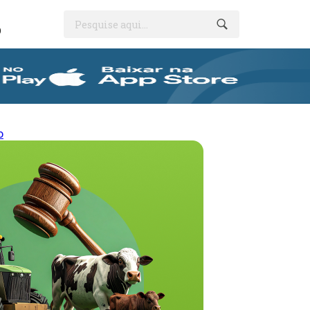
Pesquise aqui...
O
o