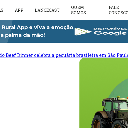
QUEM
FALE
AS
APP
LANCECAST
SOMOS
CONOSC
 Rural App e viva a emoção
 na palma da mão!
do Beef Dinner celebra a pecuária brasileira em São Paul