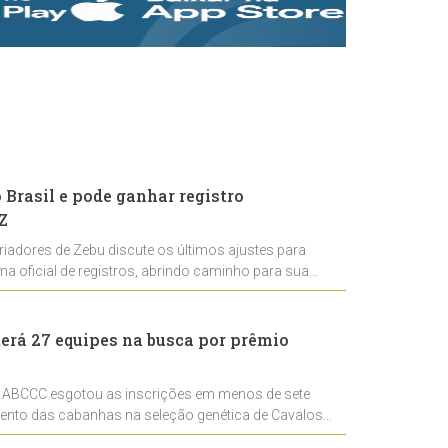
rastreabilidade e
rigor técnico para
impulsionar as
exportações
brasileiras
Brasil e pode ganhar registro
Z
riadores de Zebu discute os últimos ajustes para
ema oficial de registros, abrindo caminho para sua
nal
erá 27 equipes na busca por prêmio
 ABCCC esgotou as inscrições em menos de sete
mento das cabanhas na seleção genética de Cavalos