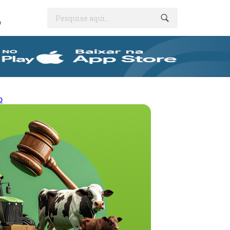
Pesquise aqui...
O
o