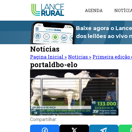
AGENDA
NOTÍCI
Baixe agora o Lance
dos leilões ao vivo
Notícias
Pagina Inicial
>
Notícias
>
Primeira edição 
portaldbo-elo
Compartilhar: