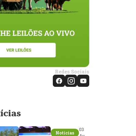
Redes Sociais
ícias
03
Notícias
Aug