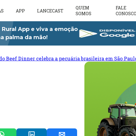
QUEM
FALE
AS
APP
LANCECAST
SOMOS
CONOSC
 Rural App e viva a emoção
 na palma da mão!
do Beef Dinner celebra a pecuária brasileira em São Paul