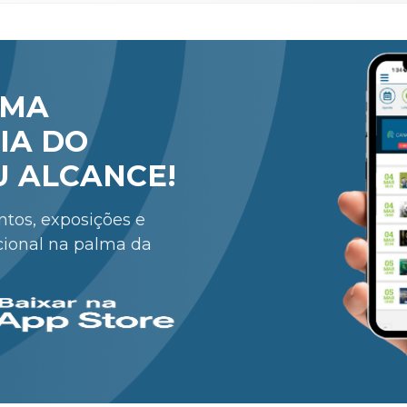
RMA
IA DO
U ALCANCE!
entos, exposições e
cional na palma da