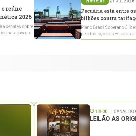
Notícias
27 Jul 2026
 e reúne
Pecuária está entre os
enética 2026
bilhões contra tarifaç
rá debates sobre
Plano Brasil Soberano 3 libe
ing para jovens
pelo tarifaço dos Estados Un
contemplados
13H00
CANAL DO
LEILÃO AS ORI