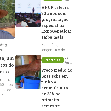
2026
ANCP celebra
30 anos com
programação
especial na
ExpoGenética;
saiba mais
 Aug
Seminário,
26
lançamento do
Sumário de Touros,
03
va, um
Notícias
debates, podcast,
Aug
iros do
desfile de
2026
Preço médio do
eiro
reprodutores e
leite sobe em
homenagens
emates,
integram a
junho e
 50 anos e
programação da
acumula alta
ates de
entidade durante a
de 33% no
alo
ExpoGenética 2026
primeiro
semestre