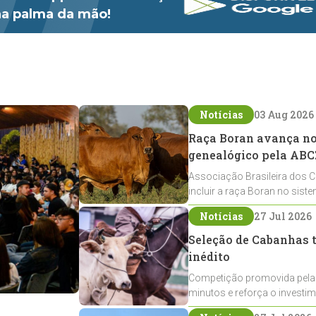
 na palma da mão!
Notícias
03 Aug 2026
Raça Boran avança no 
genealógico pela ABC
Associação Brasileira dos C
incluir a raça Boran no sist
expansão na pecuária nacio
Notícias
27 Jul 2026
Seleção de Cabanhas t
inédito
Competição promovida pela
minutos e reforça o investi
Crioulos voltados ao laço