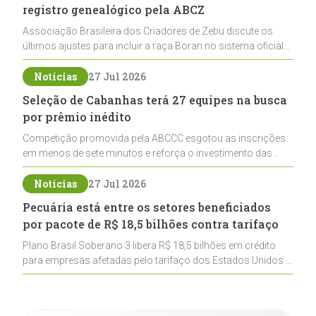
registro genealógico pela ABCZ
Associação Brasileira dos Criadores de Zebu discute os
últimos ajustes para incluir a raça Boran no sistema oficial
de registros, abrindo caminho para sua expansão na
pecuária nacional
Notícias
27 Jul 2026
Seleção de Cabanhas terá 27 equipes na busca
por prêmio inédito
Competição promovida pela ABCCC esgotou as inscrições
em menos de sete minutos e reforça o investimento das
cabanhas na seleção genética de Cavalos Crioulos voltados
ao laço
Notícias
27 Jul 2026
Pecuária está entre os setores beneficiados
por pacote de R$ 18,5 bilhões contra tarifaço
Plano Brasil Soberano 3 libera R$ 18,5 bilhões em crédito
para empresas afetadas pelo tarifaço dos Estados Unidos e
inclui a pecuária entre os setores estratégicos
contemplados