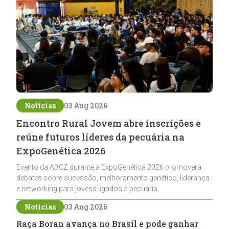
Notícias
03 Aug 2026
Encontro Rural Jovem abre inscrições e
reúne futuros líderes da pecuária na
ExpoGenética 2026
Evento da ABCZ durante a ExpoGenética 2026 promoverá
debates sobre sucessão, melhoramento genético, liderança
e networking para jovens ligados à pecuária
Notícias
03 Aug 2026
Raça Boran avança no Brasil e pode ganhar