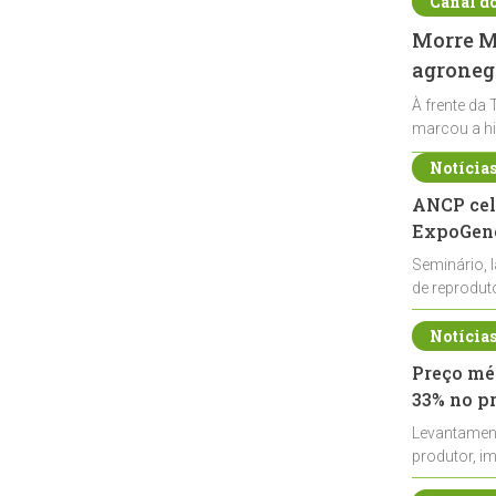
Canal d
Morre Ma
agronegó
À frente da 
marcou a hi
Notícia
ANCP cel
ExpoGené
Seminário, 
de reprodu
durante a E
Notícia
Preço méd
33% no p
Levantamen
produtor, i
de leite cru