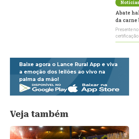
Notícia
Abate ha
da carne 
Presente no
certificação
impulsionar
Baixe agora o Lance Rural App e viva
a emoção dos leilões ao vivo na
palma da mão!
Veja também