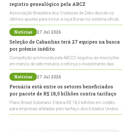
registro genealógico pela ABCZ
Associação Brasileira dos Criadores de Zebu discute os
últimos ajustes para incluir a raça Boran no sistema oficial
de registros, abrindo caminho para sua expansão na
pecuária nacional
Notícias
27 Jul 2026
Seleção de Cabanhas terá 27 equipes na busca
por prêmio inédito
Competição promovida pela ABCCC esgotou as inscrições
em menos de sete minutos e reforça o investimento das
cabanhas na seleção genética de Cavalos Crioulos voltados
ao laço
Notícias
27 Jul 2026
Pecuária está entre os setores beneficiados
por pacote de R$ 18,5 bilhões contra tarifaço
Plano Brasil Soberano 3 libera R$ 18,5 bilhões em crédito
para empresas afetadas pelo tarifaço dos Estados Unidos e
inclui a pecuária entre os setores estratégicos
contemplados