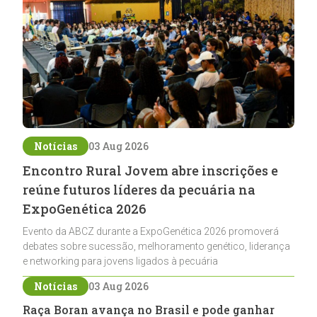
Notícias
03 Aug 2026
Encontro Rural Jovem abre inscrições e
reúne futuros líderes da pecuária na
ExpoGenética 2026
Evento da ABCZ durante a ExpoGenética 2026 promoverá
debates sobre sucessão, melhoramento genético, liderança
e networking para jovens ligados à pecuária
Notícias
03 Aug 2026
Raça Boran avança no Brasil e pode ganhar