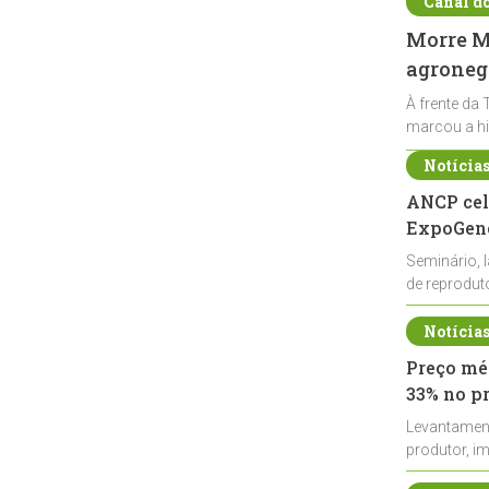
Canal d
Morre Ma
agronegó
À frente da 
marcou a hi
Notícia
ANCP cel
ExpoGené
Seminário, 
de reprodu
durante a E
Notícia
Preço méd
33% no p
Levantamen
produtor, i
de leite cru