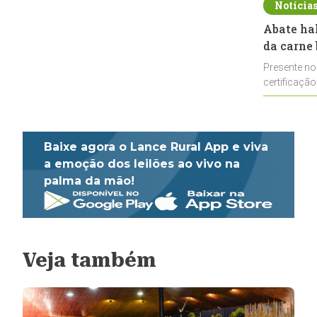
Notícia
Abate ha
da carne 
Presente no
certificação
impulsionar
Baixe agora o Lance Rural App e viva
a emoção dos leilões ao vivo na
palma da mão!
Veja também