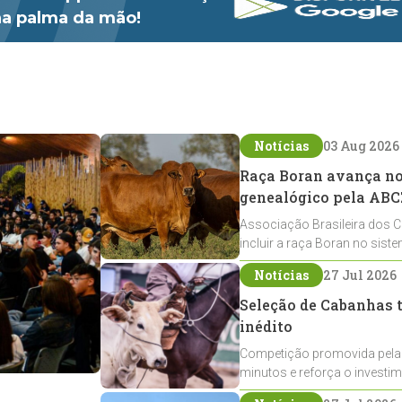
 na palma da mão!
Notícias
03 Aug 2026
Raça Boran avança no 
genealógico pela ABC
Associação Brasileira dos C
incluir a raça Boran no sist
expansão na pecuária nacio
Notícias
27 Jul 2026
Seleção de Cabanhas t
inédito
Competição promovida pela
minutos e reforça o investi
Crioulos voltados ao laço