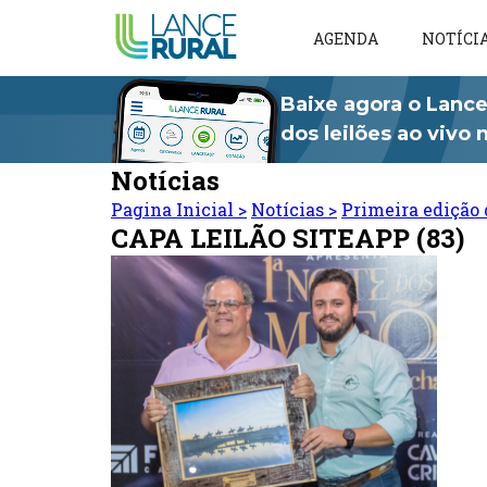
AGENDA
NOTÍCI
Baixe agora o Lance
dos leilões ao vivo
Notícias
Pagina Inicial
>
Notícias
>
Primeira edição 
CAPA LEILÃO SITEAPP (83)