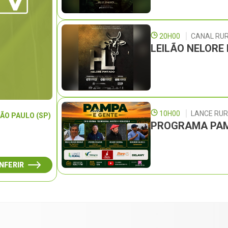
20H00
CANAL RU
LEILÃO NELORE
10H00
LANCE RU
ÃO PAULO (SP)
PROGRAMA PAM
NFERIR