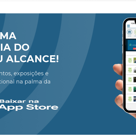
RMA
IA DO
U ALCANCE!
entos, exposições e
cional na palma da