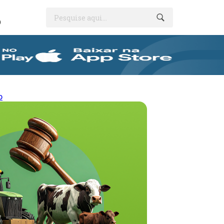
Pesquise aqui...
O
o