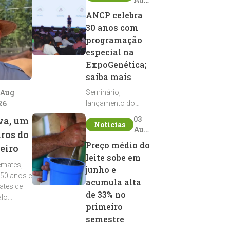
2026
ANCP celebra
30 anos com
programação
especial na
ExpoGenética;
saiba mais
 Aug
Seminário,
26
lançamento do
Sumário de Touros,
03
va, um
Notícias
debates, podcast,
Aug
iros do
desfile de
2026
Preço médio do
eiro
reprodutores e
leite sobe em
homenagens
emates,
integram a
junho e
 50 anos e
programação da
acumula alta
ates de
entidade durante a
de 33% no
alo
ExpoGenética 2026
primeiro
semestre