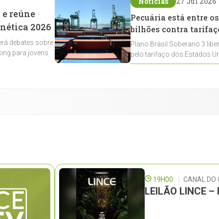
Notícias
27 Jul 2026
 e reúne
Pecuária está entre os
enética 2026
bilhões contra tarifaç
rá debates sobre
Plano Brasil Soberano 3 libe
ing para jovens
pelo tarifaço dos Estados Un
contemplados
19H00
CANAL DO
LEILÃO LINCE 