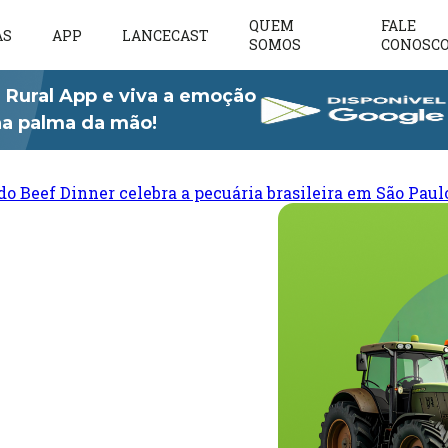
QUEM
FALE
AS
APP
LANCECAST
SOMOS
CONOSC
 Rural App e viva a emoção
 na palma da mão!
do Beef Dinner celebra a pecuária brasileira em São Paul