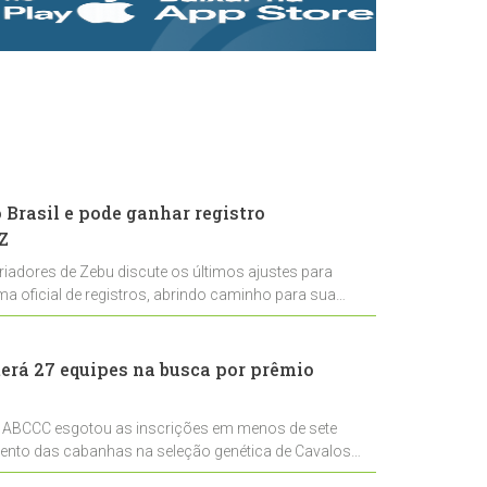
rastreabilidade e
rigor técnico para
impulsionar as
exportações
brasileiras
Brasil e pode ganhar registro
Z
riadores de Zebu discute os últimos ajustes para
ema oficial de registros, abrindo caminho para sua
nal
erá 27 equipes na busca por prêmio
 ABCCC esgotou as inscrições em menos de sete
mento das cabanhas na seleção genética de Cavalos