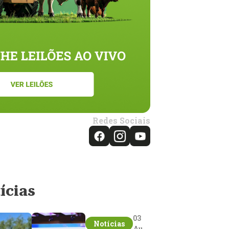
Redes Sociais
ícias
03
Notícias
Aug