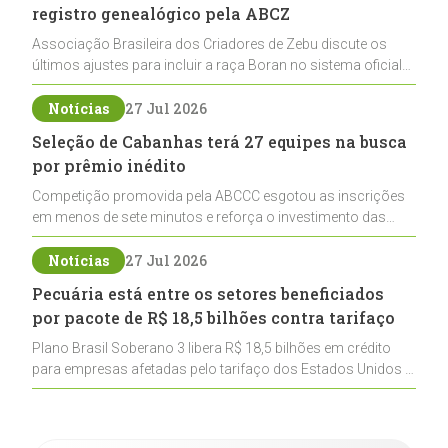
registro genealógico pela ABCZ
Associação Brasileira dos Criadores de Zebu discute os
últimos ajustes para incluir a raça Boran no sistema oficial
de registros, abrindo caminho para sua expansão na
pecuária nacional
Notícias
27 Jul 2026
Seleção de Cabanhas terá 27 equipes na busca
por prêmio inédito
Competição promovida pela ABCCC esgotou as inscrições
em menos de sete minutos e reforça o investimento das
cabanhas na seleção genética de Cavalos Crioulos voltados
ao laço
Notícias
27 Jul 2026
Pecuária está entre os setores beneficiados
por pacote de R$ 18,5 bilhões contra tarifaço
Plano Brasil Soberano 3 libera R$ 18,5 bilhões em crédito
para empresas afetadas pelo tarifaço dos Estados Unidos e
inclui a pecuária entre os setores estratégicos
contemplados