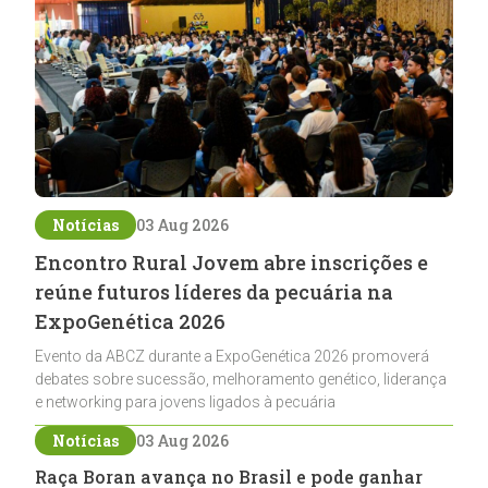
Notícias
03 Aug 2026
Encontro Rural Jovem abre inscrições e
reúne futuros líderes da pecuária na
ExpoGenética 2026
Evento da ABCZ durante a ExpoGenética 2026 promoverá
debates sobre sucessão, melhoramento genético, liderança
e networking para jovens ligados à pecuária
Notícias
03 Aug 2026
Raça Boran avança no Brasil e pode ganhar