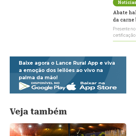
Notícia
Abate ha
da carne 
Presente no
certificação
impulsionar
Baixe agora o Lance Rural App e viva
a emoção dos leilões ao vivo na
palma da mão!
Veja também