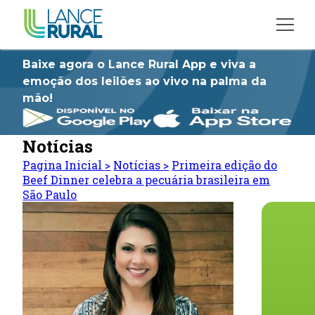
Baixe agora o Lance Rural App e viva a
emoção dos leilões ao vivo na palma da
mão!
Notícias
Pagina Inicial
>
Notícias
>
Primeira edição do
Beef Dinner celebra a pecuária brasileira em
São Paulo