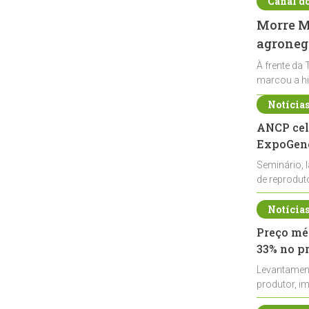
Canal d
Morre Ma
agronegó
À frente da 
marcou a hi
Notícia
ANCP cel
ExpoGené
Seminário, 
de reprodu
durante a E
Notícia
Preço méd
33% no p
Levantamen
produtor, i
de leite cru