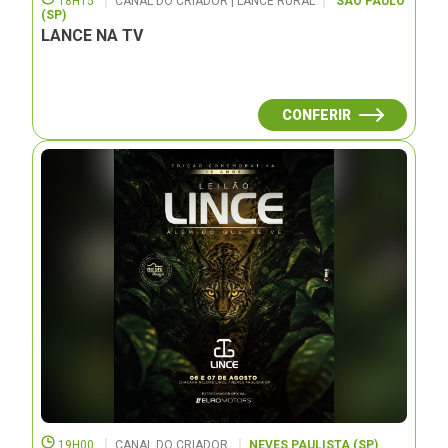
18H15
CANAL DO CRIADOR | LANCE RURAL
SÃO PAULO
(SP)
LANCE NA TV
CONFERIR
19H00
CANAL DO CRIADOR
NEVES PAULISTA (SP)