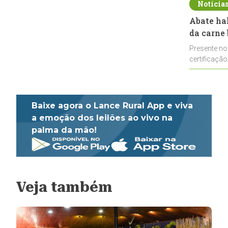
Notícia
Abate ha
da carne 
Presente no
certificação
impulsionar
Baixe agora o Lance Rural App e viva
a emoção dos leilões ao vivo na
palma da mão!
Veja também