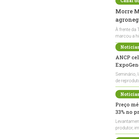
Canal d
Morre Ma
agronegó
À frente da 
marcou a hi
Notícia
ANCP cel
ExpoGené
Seminário, 
de reprodu
durante a E
Notícia
Preço méd
33% no p
Levantamen
produtor, i
de leite cru