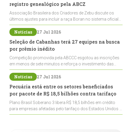
registro genealógico pela ABCZ
Associação Brasileira dos Criadores de Zebu discute os
últimos ajustes para incluir a raça Boran no sistema oficial
de registros, abrindo caminho para sua expansão na
pecuária nacional
Notícias
27 Jul 2026
Seleção de Cabanhas terá 27 equipes na busca
por prêmio inédito
Competição promovida pela ABCCC esgotou as inscrições
em menos de sete minutos e reforça o investimento das
cabanhas na seleção genética de Cavalos Crioulos voltados
ao laço
Notícias
27 Jul 2026
Pecuária está entre os setores beneficiados
por pacote de R$ 18,5 bilhões contra tarifaço
Plano Brasil Soberano 3 libera R$ 18,5 bilhões em crédito
para empresas afetadas pelo tarifaço dos Estados Unidos e
inclui a pecuária entre os setores estratégicos
contemplados