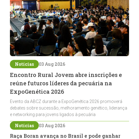
Notícias
03 Aug 2026
Encontro Rural Jovem abre inscrições e
reúne futuros líderes da pecuária na
ExpoGenética 2026
Evento da ABCZ durante a ExpoGenética 2026 promoverá
debates sobre sucessão, melhoramento genético, liderança
e networking para jovens ligados à pecuária
Notícias
03 Aug 2026
Raça Boran avança no Brasil e pode ganhar