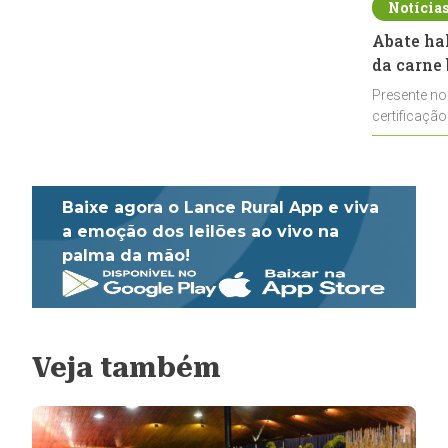
Notícia
Abate ha
da carne 
Presente no
certificação
impulsionar
Baixe agora o Lance Rural App e viva
a emoção dos leilões ao vivo na
palma da mão!
Veja também