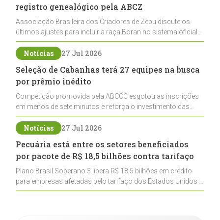
registro genealógico pela ABCZ
Associação Brasileira dos Criadores de Zebu discute os
últimos ajustes para incluir a raça Boran no sistema oficial
de registros, abrindo caminho para sua expansão na
pecuária nacional
Notícias
27 Jul 2026
Seleção de Cabanhas terá 27 equipes na busca
por prêmio inédito
Competição promovida pela ABCCC esgotou as inscrições
em menos de sete minutos e reforça o investimento das
cabanhas na seleção genética de Cavalos Crioulos voltados
ao laço
Notícias
27 Jul 2026
Pecuária está entre os setores beneficiados
por pacote de R$ 18,5 bilhões contra tarifaço
Plano Brasil Soberano 3 libera R$ 18,5 bilhões em crédito
para empresas afetadas pelo tarifaço dos Estados Unidos e
inclui a pecuária entre os setores estratégicos
contemplados