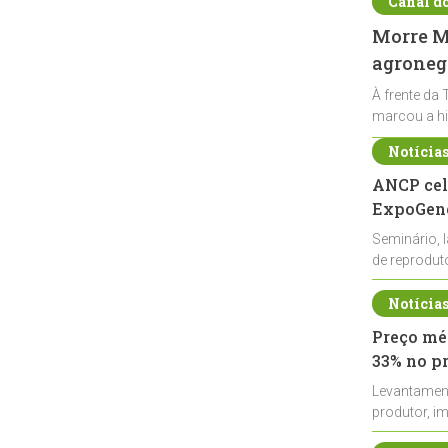
Canal d
Morre Ma
agronegó
À frente da 
marcou a hi
Notícia
ANCP cel
ExpoGené
Seminário, 
de reprodu
durante a E
Notícia
Preço méd
33% no p
Levantamen
produtor, i
de leite cru