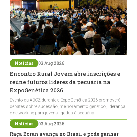
Notícias
03 Aug 2026
Encontro Rural Jovem abre inscrições e
reúne futuros líderes da pecuária na
ExpoGenética 2026
Evento da ABCZ durante a ExpoGenética 2026 promoverá
debates sobre sucessão, melhoramento genético, liderança
e networking para jovens ligados à pecuária
Notícias
03 Aug 2026
Raça Boran avança no Brasil e pode ganhar