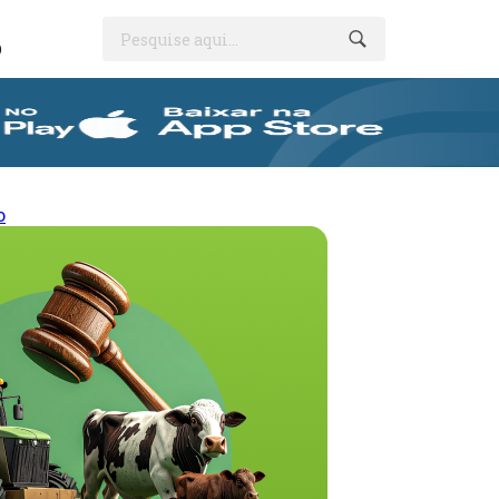
Pesquise aqui...
O
o