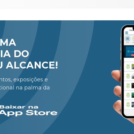
RMA
IA DO
U ALCANCE!
entos, exposições e
cional na palma da