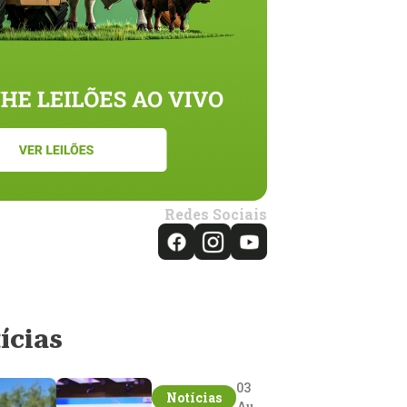
Redes Sociais
ícias
03
Notícias
Aug