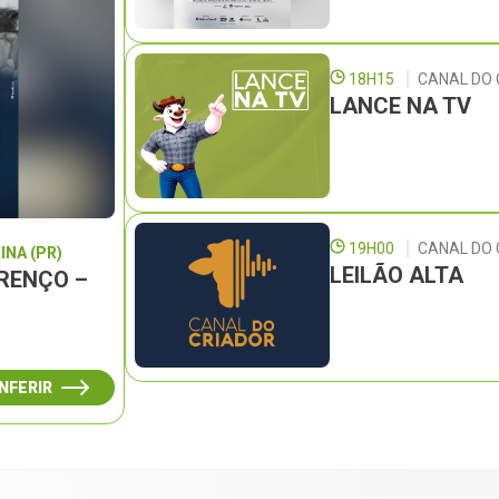
18H15
CANAL DO 
LANCE NA TV
19H00
CANAL DO
INA (PR)
LEILÃO ALTA
URENÇO –
NFERIR