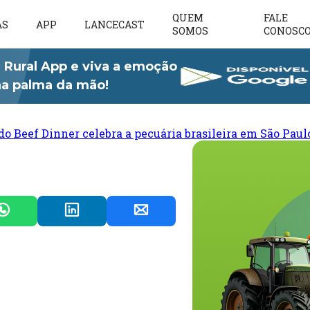
QUEM
FALE
AS
APP
LANCECAST
SOMOS
CONOSC
 Rural App e viva a emoção
 na palma da mão!
do Beef Dinner celebra a pecuária brasileira em São Paul