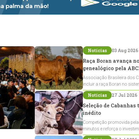
 na palma da mão!
Notícias
03 Aug 2026
Raça Boran avança no 
genealógico pela ABC
Associação Brasileira dos C
incluir a raça Boran no sist
expansão na pecuária nacio
Notícias
27 Jul 2026
Seleção de Cabanhas t
inédito
Competição promovida pela
minutos e reforça o investi
Crioulos voltados ao laço