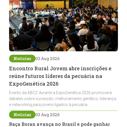
Notícias
03 Aug 2026
Encontro Rural Jovem abre inscrições e
reúne futuros líderes da pecuária na
ExpoGenética 2026
Evento da ABCZ durante a ExpoGenética 2026 promoverá
debates sobre sucessão, melhoramento genético, liderança
e networking para jovens ligados à pecuária
Notícias
03 Aug 2026
Raça Boran avança no Brasil e pode ganhar