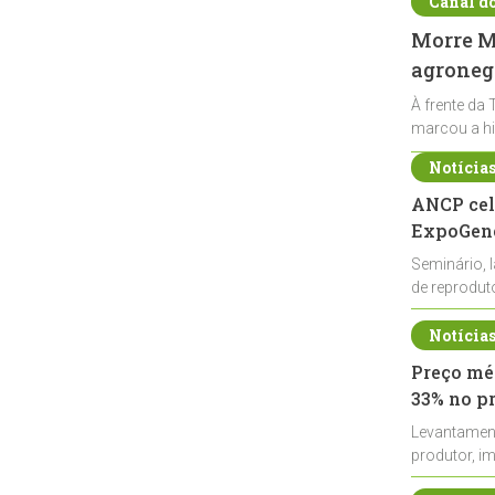
Canal d
Morre Ma
agronegó
À frente da 
marcou a hi
Notícia
ANCP cel
ExpoGené
Seminário, 
de reprodu
durante a E
Notícia
Preço méd
33% no p
Levantamen
produtor, i
de leite cru