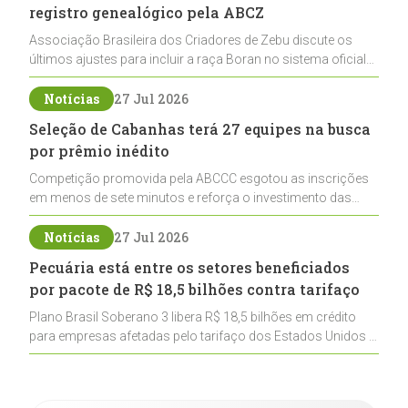
registro genealógico pela ABCZ
Associação Brasileira dos Criadores de Zebu discute os
últimos ajustes para incluir a raça Boran no sistema oficial
de registros, abrindo caminho para sua expansão na
pecuária nacional
Notícias
27 Jul 2026
Seleção de Cabanhas terá 27 equipes na busca
por prêmio inédito
Competição promovida pela ABCCC esgotou as inscrições
em menos de sete minutos e reforça o investimento das
cabanhas na seleção genética de Cavalos Crioulos voltados
ao laço
Notícias
27 Jul 2026
Pecuária está entre os setores beneficiados
por pacote de R$ 18,5 bilhões contra tarifaço
Plano Brasil Soberano 3 libera R$ 18,5 bilhões em crédito
para empresas afetadas pelo tarifaço dos Estados Unidos e
inclui a pecuária entre os setores estratégicos
contemplados