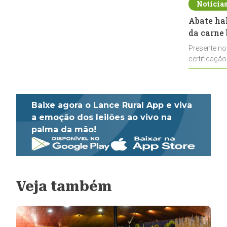
Notícia
Abate ha
da carne 
Presente no
certificação
impulsionar
Baixe agora o Lance Rural App e viva
a emoção dos leilões ao vivo na
palma da mão!
Veja também