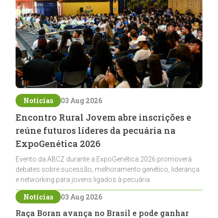
Notícias
03 Aug 2026
Encontro Rural Jovem abre inscrições e
reúne futuros líderes da pecuária na
ExpoGenética 2026
Evento da ABCZ durante a ExpoGenética 2026 promoverá
debates sobre sucessão, melhoramento genético, liderança
e networking para jovens ligados à pecuária
Notícias
03 Aug 2026
Raça Boran avança no Brasil e pode ganhar