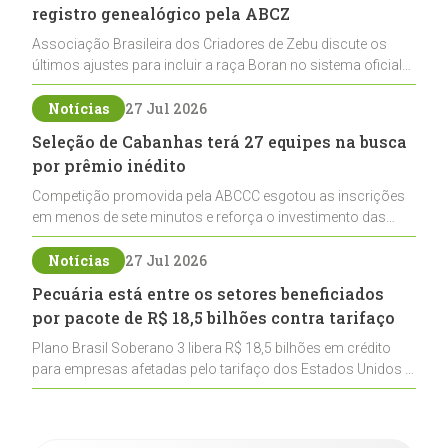
registro genealógico pela ABCZ
Associação Brasileira dos Criadores de Zebu discute os
últimos ajustes para incluir a raça Boran no sistema oficial
de registros, abrindo caminho para sua expansão na
pecuária nacional
Notícias
27 Jul 2026
Seleção de Cabanhas terá 27 equipes na busca
por prêmio inédito
Competição promovida pela ABCCC esgotou as inscrições
em menos de sete minutos e reforça o investimento das
cabanhas na seleção genética de Cavalos Crioulos voltados
ao laço
Notícias
27 Jul 2026
Pecuária está entre os setores beneficiados
por pacote de R$ 18,5 bilhões contra tarifaço
Plano Brasil Soberano 3 libera R$ 18,5 bilhões em crédito
para empresas afetadas pelo tarifaço dos Estados Unidos e
inclui a pecuária entre os setores estratégicos
contemplados