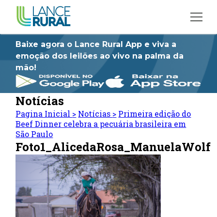
Baixe agora o Lance Rural App e viva a
emoção dos leilões ao vivo na palma da
mão!
Notícias
Pagina Inicial
>
Notícias
>
Primeira edição do
Beef Dinner celebra a pecuária brasileira em
São Paulo
Foto1_AlicedaRosa_ManuelaWolf