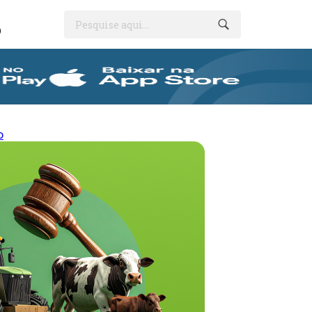
Pesquise aqui...
O
o