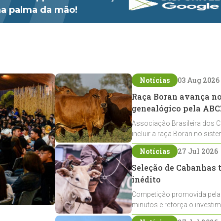
 na palma da mão!
Notícias
03 Aug 2026
Raça Boran avança no 
genealógico pela ABC
Associação Brasileira dos C
incluir a raça Boran no sist
expansão na pecuária nacio
Notícias
27 Jul 2026
Seleção de Cabanhas t
inédito
Competição promovida pela
minutos e reforça o investi
Crioulos voltados ao laço