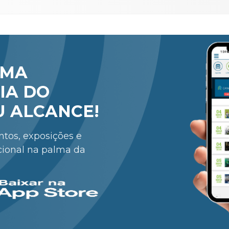
RMA
IA DO
U ALCANCE!
entos, exposições e
cional na palma da