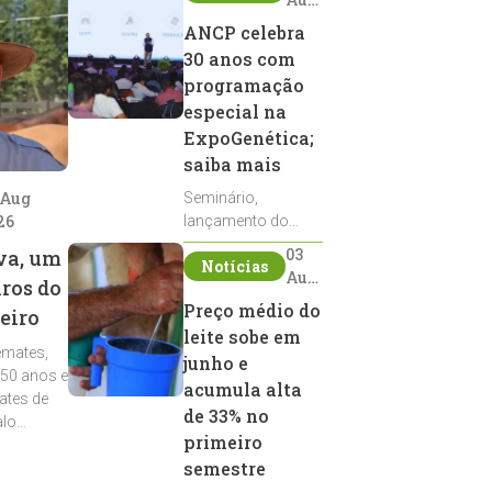
2026
ANCP celebra
30 anos com
programação
especial na
ExpoGenética;
saiba mais
 Aug
Seminário,
26
lançamento do
Sumário de Touros,
03
va, um
Notícias
debates, podcast,
Aug
iros do
desfile de
2026
Preço médio do
eiro
reprodutores e
leite sobe em
homenagens
emates,
integram a
junho e
 50 anos e
programação da
acumula alta
ates de
entidade durante a
de 33% no
alo
ExpoGenética 2026
primeiro
semestre