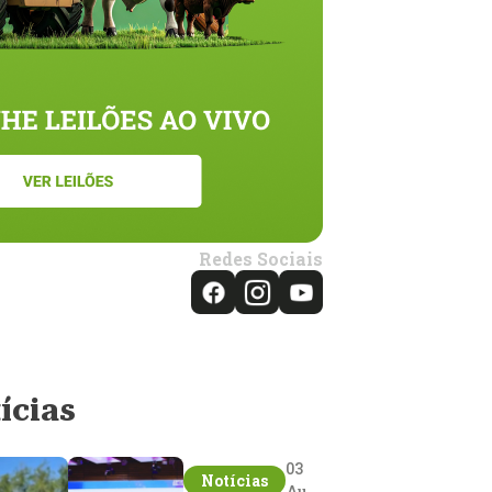
Redes Sociais
ícias
03
Notícias
Aug