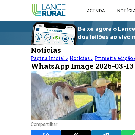
AGENDA
NOTÍCI
Baixe agora o Lance
dos leilões ao vivo
Notícias
Pagina Inicial
>
Notícias
>
Primeira edição 
WhatsApp Image 2026-03-13 
Compartilhar: