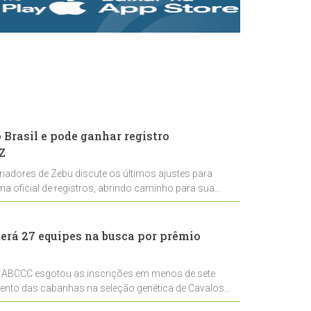
rastreabilidade e
rigor técnico para
impulsionar as
exportações
brasileiras
Brasil e pode ganhar registro
Z
riadores de Zebu discute os últimos ajustes para
ema oficial de registros, abrindo caminho para sua
nal
erá 27 equipes na busca por prêmio
 ABCCC esgotou as inscrições em menos de sete
mento das cabanhas na seleção genética de Cavalos