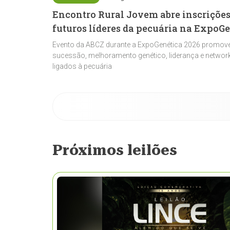
Encontro Rural Jovem abre inscrições
futuros líderes da pecuária na ExpoG
Evento da ABCZ durante a ExpoGenética 2026 promove
sucessão, melhoramento genético, liderança e network
ligados à pecuária
Próximos leilões