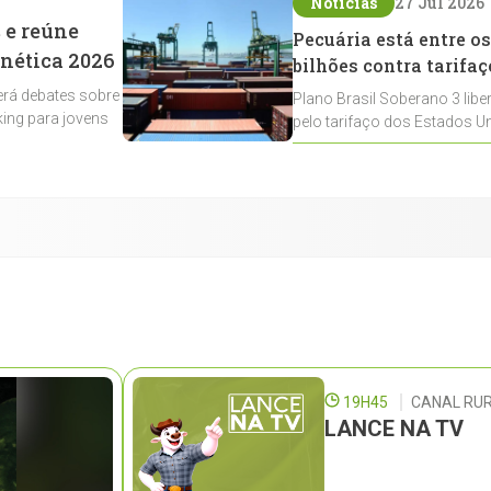
Notícias
27 Jul 2026
 e reúne
Pecuária está entre os
enética 2026
bilhões contra tarifaç
rá debates sobre
Plano Brasil Soberano 3 libe
ing para jovens
pelo tarifaço dos Estados Un
contemplados
19H45
CANAL RUR
LANCE NA TV