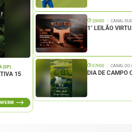
20H00
CANAL RU
1° LEILÃO VIRT
07H00
CANAL DO
 (SP)
DIA DE CAMPO 
TIVA 15
NFERIR