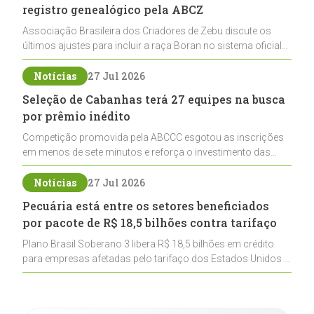
registro genealógico pela ABCZ
Associação Brasileira dos Criadores de Zebu discute os
últimos ajustes para incluir a raça Boran no sistema oficial
de registros, abrindo caminho para sua expansão na
pecuária nacional
Notícias
27 Jul 2026
Seleção de Cabanhas terá 27 equipes na busca
por prêmio inédito
Competição promovida pela ABCCC esgotou as inscrições
em menos de sete minutos e reforça o investimento das
cabanhas na seleção genética de Cavalos Crioulos voltados
ao laço
Notícias
27 Jul 2026
Pecuária está entre os setores beneficiados
por pacote de R$ 18,5 bilhões contra tarifaço
Plano Brasil Soberano 3 libera R$ 18,5 bilhões em crédito
para empresas afetadas pelo tarifaço dos Estados Unidos e
inclui a pecuária entre os setores estratégicos
contemplados