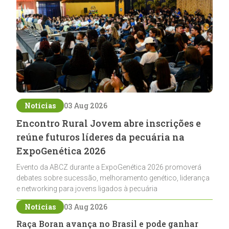
Notícias
03 Aug 2026
Encontro Rural Jovem abre inscrições e
reúne futuros líderes da pecuária na
ExpoGenética 2026
Evento da ABCZ durante a ExpoGenética 2026 promoverá
debates sobre sucessão, melhoramento genético, liderança
e networking para jovens ligados à pecuária
Notícias
03 Aug 2026
Raça Boran avança no Brasil e pode ganhar