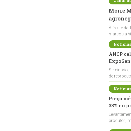
Canal d
Morre Ma
agronegó
À frente da 
marcou a hi
Notícia
ANCP cel
ExpoGené
Seminário, 
de reprodu
durante a E
Notícia
Preço méd
33% no p
Levantamen
produtor, i
de leite cru