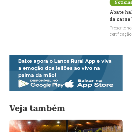
Notícia
Abate ha
da carne 
Presente no
certificação
impulsionar
Baixe agora o Lance Rural App e viva
a emoção dos leilões ao vivo na
palma da mão!
Veja também