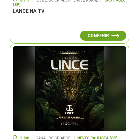
18H15
CANAL DO CRIADOR | LANCE RURAL
SÃO PAULO
(SP)
LANCE NA TV
CONFERIR
19H00
CANAL DO CRIADOR
NEVES PAULISTA (SP)