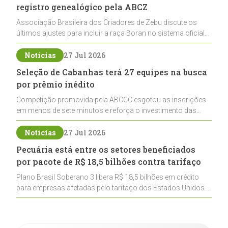
registro genealógico pela ABCZ
Associação Brasileira dos Criadores de Zebu discute os
últimos ajustes para incluir a raça Boran no sistema oficial
de registros, abrindo caminho para sua expansão na
pecuária nacional
Notícias
27 Jul 2026
Seleção de Cabanhas terá 27 equipes na busca
por prêmio inédito
Competição promovida pela ABCCC esgotou as inscrições
em menos de sete minutos e reforça o investimento das
cabanhas na seleção genética de Cavalos Crioulos voltados
ao laço
Notícias
27 Jul 2026
Pecuária está entre os setores beneficiados
por pacote de R$ 18,5 bilhões contra tarifaço
Plano Brasil Soberano 3 libera R$ 18,5 bilhões em crédito
para empresas afetadas pelo tarifaço dos Estados Unidos e
inclui a pecuária entre os setores estratégicos
contemplados