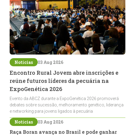
Notícias
03 Aug 2026
Encontro Rural Jovem abre inscrições e
reúne futuros líderes da pecuária na
ExpoGenética 2026
Evento da ABCZ durante a ExpoGenética 2026 promoverá
debates sobre sucessão, melhoramento genético, liderança
e networking para jovens ligados à pecuária
Notícias
03 Aug 2026
Raça Boran avança no Brasil e pode ganhar