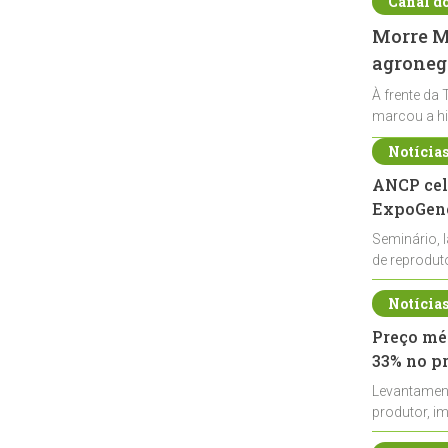
Canal d
Morre Ma
agronegó
À frente da 
marcou a hi
Notícia
ANCP cel
ExpoGené
Seminário, 
de reprodu
durante a E
Notícia
Preço méd
33% no p
Levantamen
produtor, i
de leite cru