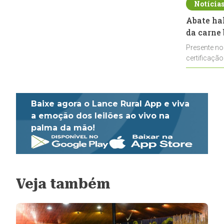
Notícia
Abate ha
da carne 
Presente no
certificação
impulsionar
Baixe agora o Lance Rural App e viva
a emoção dos leilões ao vivo na
palma da mão!
Veja também