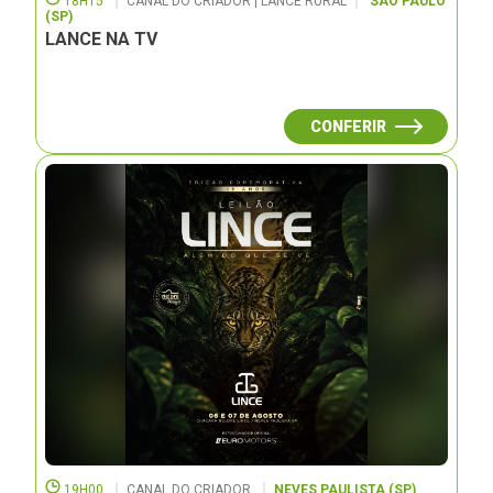
18H15
CANAL DO CRIADOR | LANCE RURAL
SÃO PAULO
(SP)
LANCE NA TV
CONFERIR
19H00
CANAL DO CRIADOR
NEVES PAULISTA (SP)