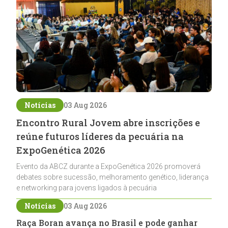
Notícias
03 Aug 2026
Encontro Rural Jovem abre inscrições e
reúne futuros líderes da pecuária na
ExpoGenética 2026
Evento da ABCZ durante a ExpoGenética 2026 promoverá
debates sobre sucessão, melhoramento genético, liderança
e networking para jovens ligados à pecuária
Notícias
03 Aug 2026
Raça Boran avança no Brasil e pode ganhar