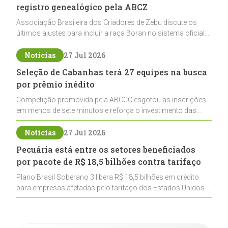
registro genealógico pela ABCZ
Associação Brasileira dos Criadores de Zebu discute os
últimos ajustes para incluir a raça Boran no sistema oficial
de registros, abrindo caminho para sua expansão na
pecuária nacional
Notícias
27 Jul 2026
Seleção de Cabanhas terá 27 equipes na busca
por prêmio inédito
Competição promovida pela ABCCC esgotou as inscrições
em menos de sete minutos e reforça o investimento das
cabanhas na seleção genética de Cavalos Crioulos voltados
ao laço
Notícias
27 Jul 2026
Pecuária está entre os setores beneficiados
por pacote de R$ 18,5 bilhões contra tarifaço
Plano Brasil Soberano 3 libera R$ 18,5 bilhões em crédito
para empresas afetadas pelo tarifaço dos Estados Unidos e
inclui a pecuária entre os setores estratégicos
contemplados