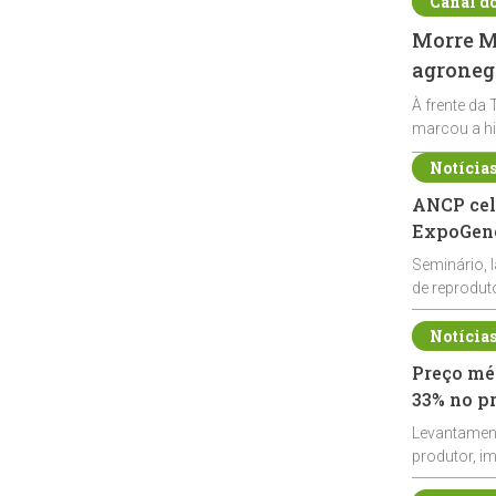
Canal d
Morre Ma
agronegó
À frente da 
marcou a hi
Notícia
ANCP cel
ExpoGené
Seminário, 
de reprodu
durante a E
Notícia
Preço méd
33% no p
Levantamen
produtor, i
de leite cru