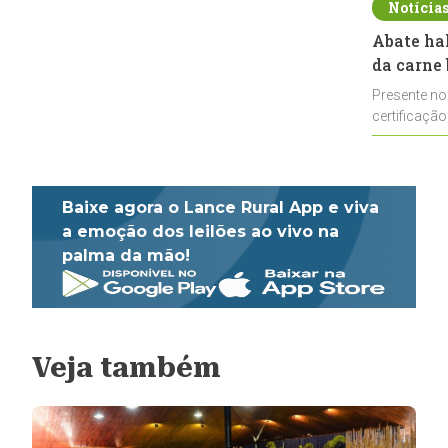
Notícia
Abate ha
da carne 
Presente no
certificação
impulsionar
Baixe agora o Lance Rural App e viva
a emoção dos leilões ao vivo na
palma da mão!
Veja também