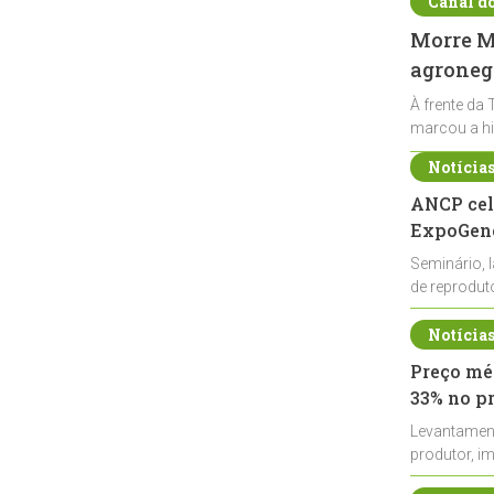
Canal d
Morre Ma
agronegó
À frente da 
marcou a hi
Notícia
ANCP cel
ExpoGené
Seminário, 
de reprodu
durante a E
Notícia
Preço méd
33% no p
Levantamen
produtor, i
de leite cru