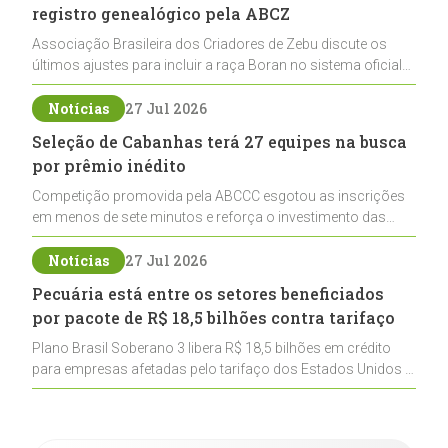
registro genealógico pela ABCZ
Associação Brasileira dos Criadores de Zebu discute os
últimos ajustes para incluir a raça Boran no sistema oficial
de registros, abrindo caminho para sua expansão na
pecuária nacional
Notícias
27 Jul 2026
Seleção de Cabanhas terá 27 equipes na busca
por prêmio inédito
Competição promovida pela ABCCC esgotou as inscrições
em menos de sete minutos e reforça o investimento das
cabanhas na seleção genética de Cavalos Crioulos voltados
ao laço
Notícias
27 Jul 2026
Pecuária está entre os setores beneficiados
por pacote de R$ 18,5 bilhões contra tarifaço
Plano Brasil Soberano 3 libera R$ 18,5 bilhões em crédito
para empresas afetadas pelo tarifaço dos Estados Unidos e
inclui a pecuária entre os setores estratégicos
contemplados