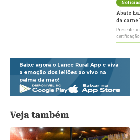
Notícia
Abate ha
da carne 
Presente no
certificação
impulsionar
Baixe agora o Lance Rural App e viva
a emoção dos leilões ao vivo na
palma da mão!
Veja também