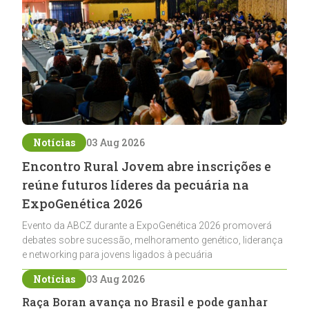
Notícias
03 Aug 2026
Encontro Rural Jovem abre inscrições e
reúne futuros líderes da pecuária na
ExpoGenética 2026
Evento da ABCZ durante a ExpoGenética 2026 promoverá
debates sobre sucessão, melhoramento genético, liderança
e networking para jovens ligados à pecuária
Notícias
03 Aug 2026
Raça Boran avança no Brasil e pode ganhar