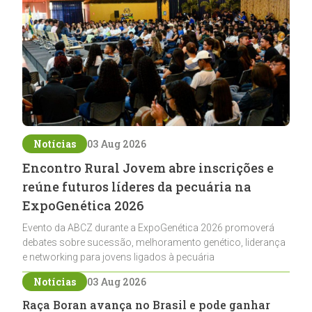
Notícias
03 Aug 2026
Encontro Rural Jovem abre inscrições e
reúne futuros líderes da pecuária na
ExpoGenética 2026
Evento da ABCZ durante a ExpoGenética 2026 promoverá
debates sobre sucessão, melhoramento genético, liderança
e networking para jovens ligados à pecuária
Notícias
03 Aug 2026
Raça Boran avança no Brasil e pode ganhar