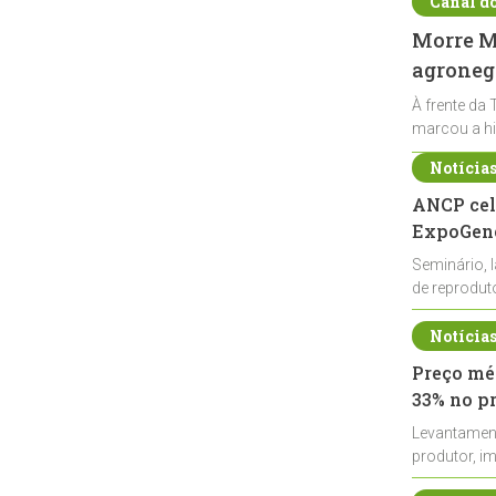
Canal d
Morre Ma
agronegó
À frente da 
marcou a hi
Notícia
ANCP cel
ExpoGené
Seminário, 
de reprodu
durante a E
Notícia
Preço méd
33% no p
Levantamen
produtor, i
de leite cru