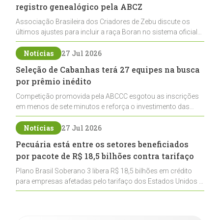
registro genealógico pela ABCZ
Associação Brasileira dos Criadores de Zebu discute os
últimos ajustes para incluir a raça Boran no sistema oficial
de registros, abrindo caminho para sua expansão na
pecuária nacional
Notícias
27 Jul 2026
Seleção de Cabanhas terá 27 equipes na busca
por prêmio inédito
Competição promovida pela ABCCC esgotou as inscrições
em menos de sete minutos e reforça o investimento das
cabanhas na seleção genética de Cavalos Crioulos voltados
ao laço
Notícias
27 Jul 2026
Pecuária está entre os setores beneficiados
por pacote de R$ 18,5 bilhões contra tarifaço
Plano Brasil Soberano 3 libera R$ 18,5 bilhões em crédito
para empresas afetadas pelo tarifaço dos Estados Unidos e
inclui a pecuária entre os setores estratégicos
contemplados