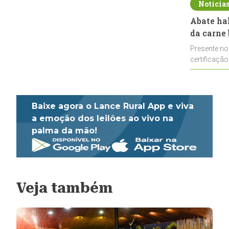
Notícia
Abate ha
da carne 
Presente no
certificação
impulsionar
Baixe agora o Lance Rural App e viva
a emoção dos leilões ao vivo na
palma da mão!
Veja também