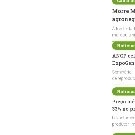
Canal d
Morre Ma
agronegó
À frente da 
marcou a hi
Notícia
ANCP cel
ExpoGené
Seminário, 
de reprodu
durante a E
Notícia
Preço méd
33% no p
Levantamen
produtor, i
de leite cru