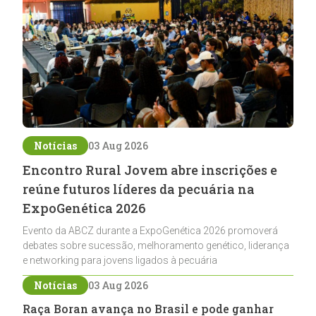
Notícias
03 Aug 2026
Encontro Rural Jovem abre inscrições e
reúne futuros líderes da pecuária na
ExpoGenética 2026
Evento da ABCZ durante a ExpoGenética 2026 promoverá
debates sobre sucessão, melhoramento genético, liderança
e networking para jovens ligados à pecuária
Notícias
03 Aug 2026
Raça Boran avança no Brasil e pode ganhar