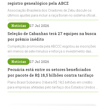
registro genealógico pela ABCZ
Associação Brasileira dos Criadores de Zebu discute os
últimos ajustes para incluir a raça Boran no sistema oficial
de registros, abrindo caminho para sua expansão na
pecuária nacional
Notícias
27 Jul 2026
Seleção de Cabanhas terá 27 equipes na busca
por prêmio inédito
Competição promovida pela ABCCC esgotou as inscrições
em menos de sete minutos e reforça o investimento das
cabanhas na seleção genética de Cavalos Crioulos voltados
ao laço
Notícias
27 Jul 2026
Pecuária está entre os setores beneficiados
por pacote de R$ 18,5 bilhões contra tarifaço
Plano Brasil Soberano 3 libera R$ 18,5 bilhões em crédito
para empresas afetadas pelo tarifaço dos Estados Unidos e
inclui a pecuária entre os setores estratégicos
contemplados