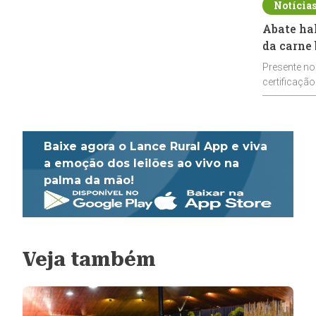
Notícia
Abate ha
da carne 
Presente no
certificação
impulsionar
Baixe agora o Lance Rural App e viva
a emoção dos leilões ao vivo na
palma da mão!
Veja também