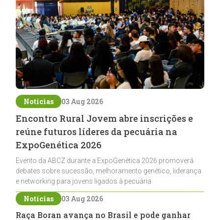
Notícias
03 Aug 2026
Encontro Rural Jovem abre inscrições e
reúne futuros líderes da pecuária na
ExpoGenética 2026
Evento da ABCZ durante a ExpoGenética 2026 promoverá
debates sobre sucessão, melhoramento genético, liderança
e networking para jovens ligados à pecuária
Notícias
03 Aug 2026
Raça Boran avança no Brasil e pode ganhar