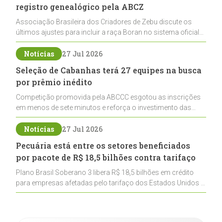
registro genealógico pela ABCZ
Associação Brasileira dos Criadores de Zebu discute os
últimos ajustes para incluir a raça Boran no sistema oficial
de registros, abrindo caminho para sua expansão na
pecuária nacional
Notícias
27 Jul 2026
Seleção de Cabanhas terá 27 equipes na busca
por prêmio inédito
Competição promovida pela ABCCC esgotou as inscrições
em menos de sete minutos e reforça o investimento das
cabanhas na seleção genética de Cavalos Crioulos voltados
ao laço
Notícias
27 Jul 2026
Pecuária está entre os setores beneficiados
por pacote de R$ 18,5 bilhões contra tarifaço
Plano Brasil Soberano 3 libera R$ 18,5 bilhões em crédito
para empresas afetadas pelo tarifaço dos Estados Unidos e
inclui a pecuária entre os setores estratégicos
contemplados