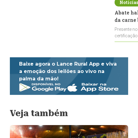
Notícia
Abate ha
da carne 
Presente no
certificação
impulsionar
Baixe agora o Lance Rural App e viva
a emoção dos leilões ao vivo na
palma da mão!
Veja também