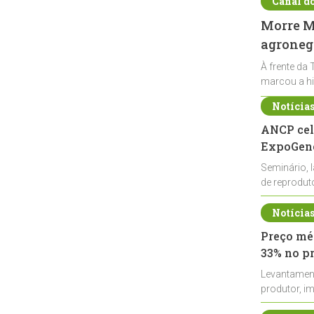
Canal d
Morre Ma
agronegó
À frente da 
marcou a hi
Notícia
ANCP cel
ExpoGené
Seminário, 
de reprodu
durante a E
Notícia
Preço méd
33% no p
Levantamen
produtor, i
de leite cru