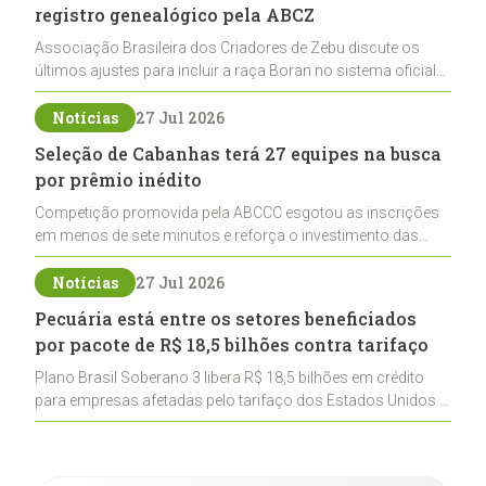
registro genealógico pela ABCZ
Associação Brasileira dos Criadores de Zebu discute os
últimos ajustes para incluir a raça Boran no sistema oficial
de registros, abrindo caminho para sua expansão na
pecuária nacional
Notícias
27 Jul 2026
Seleção de Cabanhas terá 27 equipes na busca
por prêmio inédito
Competição promovida pela ABCCC esgotou as inscrições
em menos de sete minutos e reforça o investimento das
cabanhas na seleção genética de Cavalos Crioulos voltados
ao laço
Notícias
27 Jul 2026
Pecuária está entre os setores beneficiados
por pacote de R$ 18,5 bilhões contra tarifaço
Plano Brasil Soberano 3 libera R$ 18,5 bilhões em crédito
para empresas afetadas pelo tarifaço dos Estados Unidos e
inclui a pecuária entre os setores estratégicos
contemplados