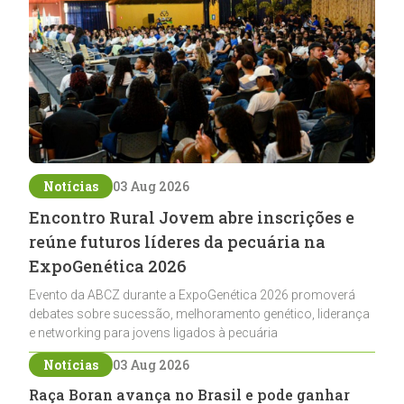
Notícias
03 Aug 2026
Encontro Rural Jovem abre inscrições e
reúne futuros líderes da pecuária na
ExpoGenética 2026
Evento da ABCZ durante a ExpoGenética 2026 promoverá
debates sobre sucessão, melhoramento genético, liderança
e networking para jovens ligados à pecuária
Notícias
03 Aug 2026
Raça Boran avança no Brasil e pode ganhar