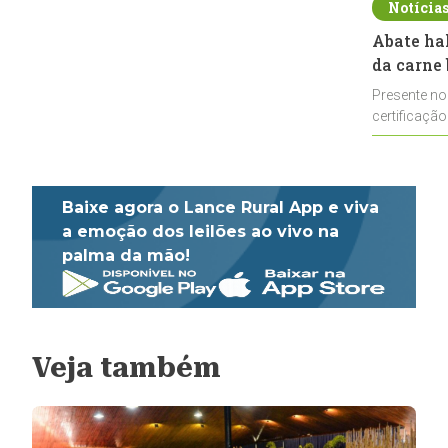
Notícia
Abate ha
da carne 
Presente no
certificação
impulsionar
Baixe agora o Lance Rural App e viva
a emoção dos leilões ao vivo na
palma da mão!
Veja também