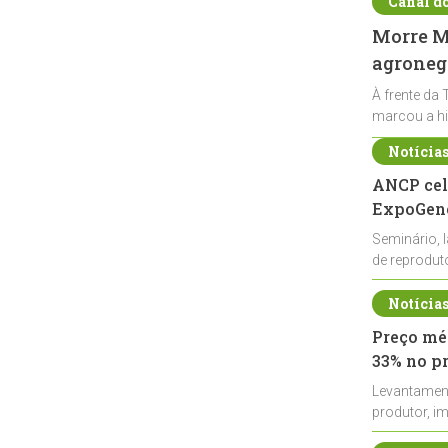
Canal d
Morre Ma
agronegó
À frente da 
marcou a hi
Notícia
ANCP cel
ExpoGené
Seminário, 
de reprodu
durante a E
Notícia
Preço méd
33% no p
Levantamen
produtor, i
de leite cru