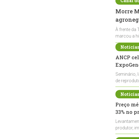
Canal d
Morre Ma
agronegó
À frente da 
marcou a hi
Notícia
ANCP cel
ExpoGené
Seminário, 
de reprodu
durante a E
Notícia
Preço méd
33% no p
Levantamen
produtor, i
de leite cru