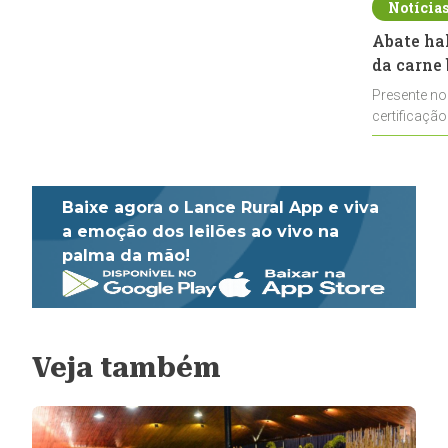
Notícia
Abate ha
da carne 
Presente no
certificação
impulsionar
Baixe agora o Lance Rural App e viva
a emoção dos leilões ao vivo na
palma da mão!
Veja também