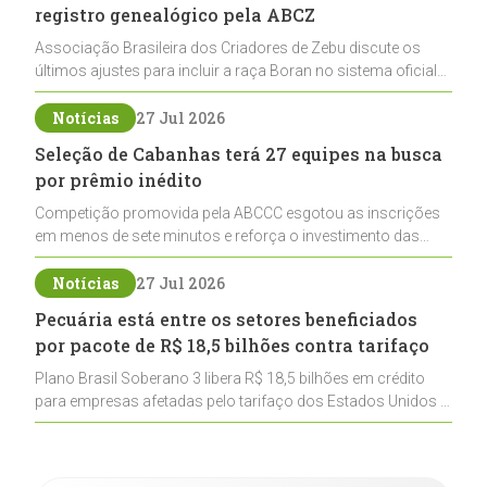
registro genealógico pela ABCZ
Associação Brasileira dos Criadores de Zebu discute os
últimos ajustes para incluir a raça Boran no sistema oficial
de registros, abrindo caminho para sua expansão na
pecuária nacional
Notícias
27 Jul 2026
Seleção de Cabanhas terá 27 equipes na busca
por prêmio inédito
Competição promovida pela ABCCC esgotou as inscrições
em menos de sete minutos e reforça o investimento das
cabanhas na seleção genética de Cavalos Crioulos voltados
ao laço
Notícias
27 Jul 2026
Pecuária está entre os setores beneficiados
por pacote de R$ 18,5 bilhões contra tarifaço
Plano Brasil Soberano 3 libera R$ 18,5 bilhões em crédito
para empresas afetadas pelo tarifaço dos Estados Unidos e
inclui a pecuária entre os setores estratégicos
contemplados