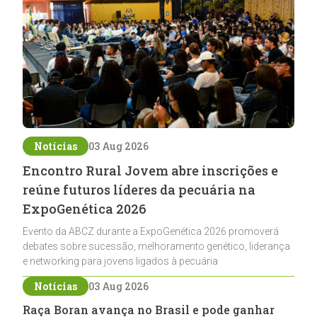
Notícias
03 Aug 2026
Encontro Rural Jovem abre inscrições e
reúne futuros líderes da pecuária na
ExpoGenética 2026
Evento da ABCZ durante a ExpoGenética 2026 promoverá
debates sobre sucessão, melhoramento genético, liderança
e networking para jovens ligados à pecuária
Notícias
03 Aug 2026
Raça Boran avança no Brasil e pode ganhar